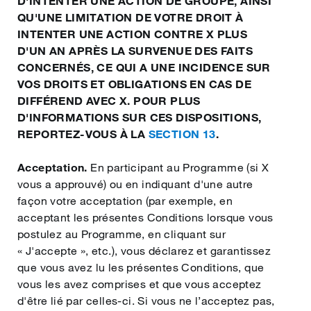
D'INTENTER UNE ACTION DE GROUPE, AINSI
Lietuvių
QU'UNE LIMITATION DE VOTRE DROIT À
INTENTER UNE ACTION CONTRE X PLUS
D'UN AN APRÈS LA SURVENUE DES FAITS
Latviešu
CONCERNÉS, CE QUI A UNE INCIDENCE SUR
VOS DROITS ET OBLIGATIONS EN CAS DE
DIFFÉREND AVEC X. POUR PLUS
Malti
D'INFORMATIONS SUR CES DISPOSITIONS,
REPORTEZ-VOUS À LA
SECTION 13
.
Slovenčina
Acceptation.
En participant au Programme (si X
vous a approuvé) ou en indiquant d'une autre
Slovenščina
façon votre acceptation (par exemple, en
acceptant les présentes Conditions lorsque vous
postulez au Programme, en cliquant sur
Svenska
« J'accepte », etc.), vous déclarez et garantissez
que vous avez lu les présentes Conditions, que
vous les avez comprises et que vous acceptez
d'être lié par celles-ci. Si vous ne l’acceptez pas,