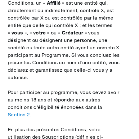
Conditions, un «
简体中文
Affilié
» est une entité qui,
directement ou indirectement, contrôle X, est
contrôlée par X ou est contrôlée par la même
Čeština
entité que celle qui contrôle X ; et les termes
«
vous
», «
votre
» ou «
Créateur
» vous
désignent ou désignent une personne, une
Ελληνικά
société ou toute autre entité ayant un compte X
participant au Programme. Si vous concluez les
présentes Conditions au nom d’une entité, vous
Norsk
déclarez et garantissez que celle-ci vous y a
autorisé.
Polski
Pour participer au programme, vous devez avoir
au moins 18 ans et répondre aux autres
Română
conditions d'éligibilité énoncées dans la
Section 2
.
Nederlands
En plus des présentes Conditions, votre
utilisation des Souscriptions (définies ci-