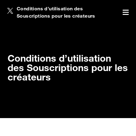
Conditions d’utilisation des
Conditions d’utilisation des Souscriptions
Conditio
Souscriptions pour les créateurs
pour les créateurs
Anglais
Conditions d’utilisation des
Souscriptions pour les créateurs
Conditions d’utilisation
Italiano
des Souscriptions pour les
Télécharger les Conditions
créateurs
Deutsch
Español
Français