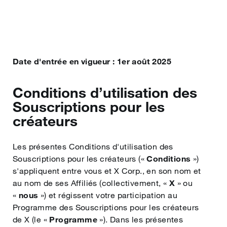
日本語
한국어
Date d'entrée en vigueur : 1er août 2025
‎Português
Conditions d’utilisation des
Русский
Souscriptions pour les
créateurs
العربية
Les présentes Conditions d'utilisation des
Souscriptions pour les créateurs («
Conditions
»)
Bahasa Indonesia
s'appliquent entre vous et X Corp., en son nom et
au nom de ses Affiliés (collectivement, «
X
» ou
«
nous
») et régissent votre participation au
Türkçe
Programme des Souscriptions pour les créateurs
de X (le «
Programme
»). Dans les présentes