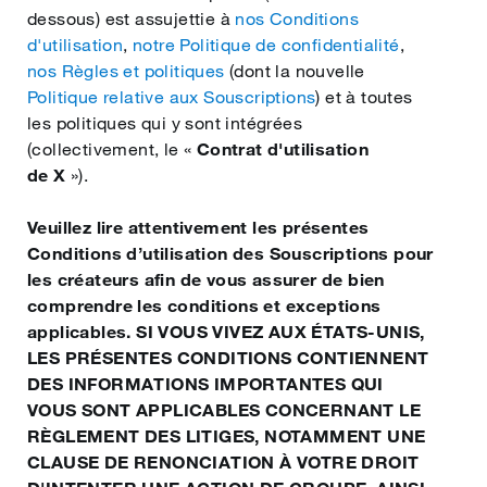
Български
dessous) est assujettie à
nos Conditions
d'utilisation
,
notre Politique de confidentialité
,
nos Règles et politiques
(dont la nouvelle
Dansk
Politique relative aux Souscriptions
) et à toutes
les politiques qui y sont intégrées
(collectivement, le «
Contrat d'utilisation
Eesti
de X
»).
Veuillez lire attentivement les présentes
Suomi
Conditions d’utilisation des Souscriptions pour
les créateurs afin de vous assurer de bien
Gaeilge
comprendre les conditions et exceptions
applicables. SI VOUS VIVEZ AUX ÉTATS‑UNIS,
LES PRÉSENTES CONDITIONS CONTIENNENT
Hrvatski
DES INFORMATIONS IMPORTANTES QUI
VOUS SONT APPLICABLES CONCERNANT LE
RÈGLEMENT DES LITIGES, NOTAMMENT UNE
Magyar
CLAUSE DE RENONCIATION À VOTRE DROIT