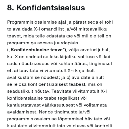
8. Konfidentsiaalsus
Programmis osalemise ajal ja pärast seda ei tohi
te avaldada X-i omandilist ja/või mitteavalikku
teavet, mida teile edastatakse või millele teil on
programmiga seoses juurdepääs
(„
Konfidentsiaalne
teave
”), välja arvatud juhul,
kui X on andnud selleks kirjaliku volituse või kui
seda nõuab seadus või kohtumäärus, tingimusel
et: a) teavitate viivitamatult X-i kirjalikult
avalikustamise nõudest; ja b) avaldate ainult
selle osa konfidentsiaalsest teabest, mis on
seaduslikult nõutav. Teavitate viivitamatult X-i
konfidentsiaalse teabe tegelikust või
kahtlustatavast väärkasutusest või volitamata
avaldamisest. Nende tingimuste ja/või
programmis osalemise lõpetamisel hävitate või
kustutate viivitamatult teie valduses või kontrolli