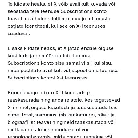
Te kiidate heaks, et X võib avalikult kuvada või
seostada teie teenuse Subscriptions konto
teavet, sealhulgas tellijate arvu ja tellimuste
ostjate identiteeti, kui see on X-i teenuses
saadaval.
Lisaks kiidate heaks, et X jätab endale õiguse
käsitleda ja analüüsida teie teenuse
Subscriptions konto sisu samal viisil kui sisu,
mida postitate avalikult väljaspool oma teenuse
Subscriptions kontot X-i teenustes.
Käesolevaga lubate X-il kasutada ja
taaskasutada ning anda teistele, kes tegutsevad
X-i nimel, õiguse kasutada ja taaskasutada teie
nime, fotot, sarnasusi (sh karikatuure), häält ja
biograafilist teavet ning neid taaskasutada või
matkida mis tahes meediakujul või
tehnoloogiavormis, mida praegu tuntakse või