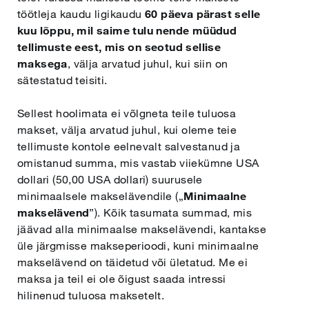
töötleja kaudu ligikaudu
60 päeva pärast selle
kuu lõppu, mil saime tulu nende müüdud
tellimuste eest, mis on seotud sellise
maksega
, välja arvatud juhul, kui siin on
sätestatud teisiti.
Sellest hoolimata ei võlgneta teile tuluosa
makset, välja arvatud juhul, kui oleme teie
tellimuste kontole eelnevalt salvestanud ja
omistanud summa, mis vastab viiekümne USA
dollari (50,00 USA dollari) suurusele
minimaalsele makselävendile („
Minimaalne
makselävend
”). Kõik tasumata summad, mis
jäävad alla minimaalse makselävendi, kantakse
üle järgmisse makseperioodi, kuni minimaalne
makselävend on täidetud või ületatud. Me ei
maksa ja teil ei ole õigust saada intressi
hilinenud tuluosa maksetelt.