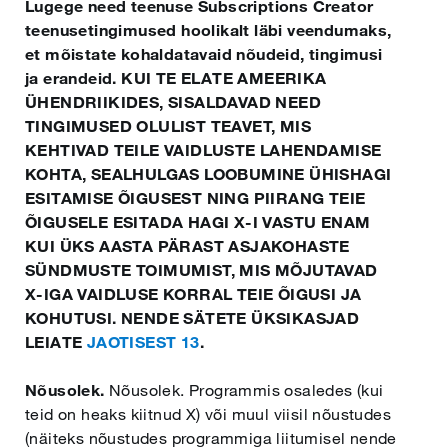
Lugege need teenuse Subscriptions Creator
teenusetingimused hoolikalt läbi veendumaks,
et mõistate kohaldatavaid nõudeid, tingimusi
Dansk
ja erandeid. KUI TE ELATE AMEERIKA
ÜHENDRIIKIDES, SISALDAVAD NEED
Eesti
TINGIMUSED OLULIST TEAVET, MIS
KEHTIVAD TEILE VAIDLUSTE LAHENDAMISE
KOHTA, SEALHULGAS LOOBUMINE ÜHISHAGI
Suomi
ESITAMISE ÕIGUSEST NING PIIRANG TEIE
ÕIGUSELE ESITADA HAGI X-I VASTU ENAM
KUI ÜKS AASTA PÄRAST ASJAKOHASTE
Gaeilge
SÜNDMUSTE TOIMUMIST, MIS MÕJUTAVAD
X-IGA VAIDLUSE KORRAL TEIE ÕIGUSI JA
Hrvatski
KOHUTUSI. NENDE SÄTETE ÜKSIKASJAD
LEIATE
JAOTISEST 13
.
Magyar
Nõusolek.
Nõusolek. Programmis osaledes (kui
teid on heaks kiitnud X) või muul viisil nõustudes
(näiteks nõustudes programmiga liitumisel nende