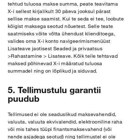
tehtud tuluosa makse summa, peate teavitama
X-i sellest kirjalikult 30 päeva jooksul pärast
sellise makse saamist. Kui te seda ei tee, loobute
kõigist maksega seotud nõuetest. Selle teate
saatmiseks võite võtta ühendust klienditoega,
valides oma X-i konto navigeerimismenüüst
Lisateave jaotisest Seaded ja privaatsus
>Rahastamine > Lisateave.
Kõik teile tehtavad
maksed põhinevad X-i määratud tuluosa
summadel ning on lõplikud ja siduvad.
5. Tellimustulu garantii
puudub
Tellimused ei ole seaduslikud maksevahendid,
valuuta, valuuta ekvivalendid, elektrooniline raha
või mis tahes tüüpi finantsmaksevahend (või
nende asjadega seotud) ning tellimustel ei ole