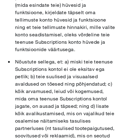
(mida esindate teie) hüvesid ja
funktsioone, kirjeldate täpselt oma
tellimuste konto hüvesid ja funktsioone
ning et teie tellimuste hinnakiri, mille valite
konto seadistamisel, oleks võrdeline teie
teenuse Subscriptions konto hüvede ja
funktsioonide väärtusega.
Nõustute sellega, et: a) miski teie teenuse
Subscriptions kontol ei ole eksitav ega
petlik; b) teie suulised ja visuaalsed
avaldused on tõesed ning põhjendatud; c)
kõik arvamused, leiud või kogemused,
mida oma teenuse Subscriptions kontol
jagate, on ausad ja täpsed; ning d) lisate
kõik avalikustamised, mis on vajalikud teie
osalemise näitamiseks tasulises
partnerluses (nt tasulised tootepaigutused,
soovitused või reklaamid), mis on seotud