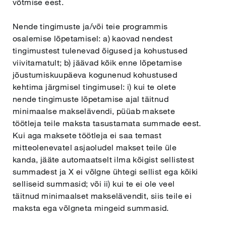
võtmise eest.
Nende tingimuste ja/või teie programmis
osalemise lõpetamisel: a) kaovad nendest
tingimustest tulenevad õigused ja kohustused
viivitamatult; b) jäävad kõik enne lõpetamise
jõustumiskuupäeva kogunenud kohustused
kehtima järgmisel tingimusel: i) kui te olete
nende tingimuste lõpetamise ajal täitnud
minimaalse makselävendi, püüab maksete
töötleja teile maksta tasustamata summade eest.
Kui aga maksete töötleja ei saa temast
mitteolenevatel asjaoludel makset teile üle
kanda, jääte automaatselt ilma kõigist sellistest
summadest ja X ei võlgne ühtegi sellist ega kõiki
selliseid summasid; või ii) kui te ei ole veel
täitnud minimaalset makselävendit, siis teile ei
maksta ega võlgneta mingeid summasid.