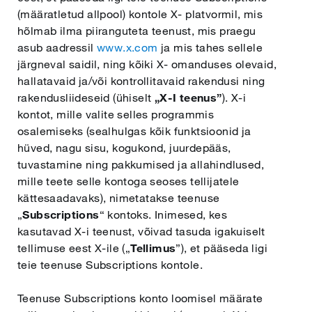
(määratletud allpool) kontole X- platvormil, mis
hõlmab ilma piiranguteta teenust, mis praegu
asub aadressil
www.x.com
ja mis tahes sellele
järgneval saidil, ning kõiki X- omanduses olevaid,
hallatavaid ja/või kontrollitavaid rakendusi ning
rakendusliideseid (ühiselt
„X-I teenus”
). X-i
kontot, mille valite selles programmis
osalemiseks (sealhulgas kõik funktsioonid ja
hüved, nagu sisu, kogukond, juurdepääs,
tuvastamine ning pakkumised ja allahindlused,
mille teete selle kontoga seoses tellijatele
kättesaadavaks), nimetatakse teenuse
„
Subscriptions
“ kontoks. Inimesed, kes
kasutavad X-i teenust, võivad tasuda igakuiselt
tellimuse eest X-ile („
Tellimus
”), et pääseda ligi
teie teenuse Subscriptions kontole.
Teenuse Subscriptions konto loomisel määrate