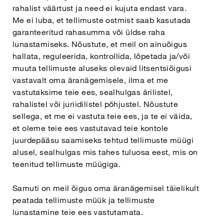
rahalist väärtust ja need ei kujuta endast vara.
Me ei luba, et tellimuste ostmist saab kasutada
garanteeritud rahasumma või üldse raha
lunastamiseks. Nõustute, et meil on ainuõigus
hallata, reguleerida, kontrollida, lõpetada ja/või
muuta tellimuste aluseks olevaid litsentsiõigusi
vastavalt oma äranägemisele, ilma et me
vastutaksime teie ees, sealhulgas ärilistel,
rahalistel või juriidilistel põhjustel. Nõustute
sellega, et me ei vastuta teie ees, ja te ei väida,
et oleme teie ees vastutavad teie kontole
juurdepääsu saamiseks tehtud tellimuste müügi
alusel, sealhulgas mis tahes tuluosa eest, mis on
teenitud tellimuste müügiga.
Samuti on meil õigus oma äranägemisel täielikult
peatada tellimuste müük ja tellimuste
lunastamine teie ees vastutamata.