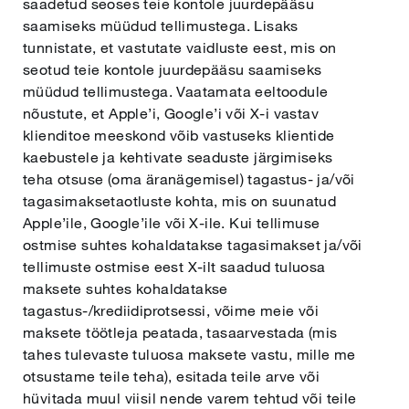
saadetud seoses teie kontole juurdepääsu
saamiseks müüdud tellimustega. Lisaks
tunnistate, et vastutate vaidluste eest, mis on
seotud teie kontole juurdepääsu saamiseks
müüdud tellimustega. Vaatamata eeltoodule
nõustute, et Apple’i, Google’i või X-i vastav
klienditoe meeskond võib vastuseks klientide
kaebustele ja kehtivate seaduste järgimiseks
teha otsuse (oma äranägemisel) tagastus- ja/või
tagasimaksetaotluste kohta, mis on suunatud
Apple’ile, Google’ile või X-ile. Kui tellimuse
ostmise suhtes kohaldatakse tagasimakset ja/või
tellimuste ostmise eest X-ilt saadud tuluosa
maksete suhtes kohaldatakse
tagastus-/krediidiprotsessi, võime meie või
maksete töötleja peatada, tasaarvestada (mis
tahes tulevaste tuluosa maksete vastu, mille me
otsustame teile teha), esitada teile arve või
hüvitada muul viisil nende varem tehtud või teile