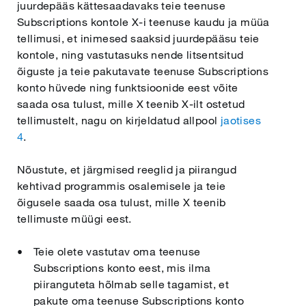
juurdepääs kättesaadavaks teie teenuse
Subscriptions kontole X-i teenuse kaudu ja müüa
tellimusi, et inimesed saaksid juurdepääsu teie
kontole, ning vastutasuks nende litsentsitud
õiguste ja teie pakutavate teenuse Subscriptions
konto hüvede ning funktsioonide eest võite
saada osa tulust, mille X teenib X-ilt ostetud
tellimustelt, nagu on kirjeldatud allpool
jaotises
4
.
Nõustute, et järgmised reeglid ja piirangud
kehtivad programmis osalemisele ja teie
õigusele saada osa tulust, mille X teenib
tellimuste müügi eest.
Teie olete vastutav oma teenuse
Subscriptions konto eest, mis ilma
piiranguteta hõlmab selle tagamist, et
pakute oma teenuse Subscriptions konto