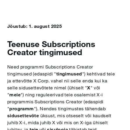
한국어
Jõustub: 1. august 2025
‎Português
Teenuse Subscriptions
Русский
Creator tingimused
Need programmi Subscriptions Creator
العربية
tingimused (edaspidi "
tingimused
") kehtivad teie
ja ettevõtte X Corp. vahel nii selle enda kui ka
Bahasa Indonesia
selle sidusettevõtete nimel (ühiselt "
X
" või
"
meie
") ning reguleerivad teie osalemist X-i
programmis Subscriptions Creator (edaspidi
Türkçe
"
programm
"). Nendes tingimustes tähendab
sidusettevõte
üksust, mis otseselt või kaudselt
juhib X-i, mida juhib X või mis on X-iga ühiselt
简体中文
juhitav, ja
teie
või
sisulooja
tähistab teid,