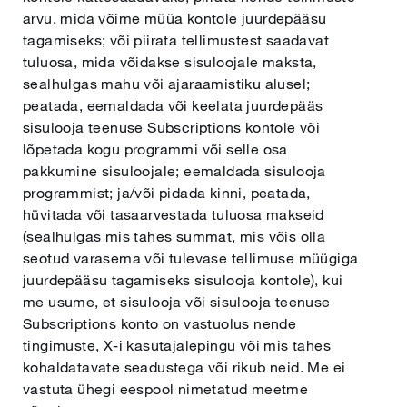
arvu, mida võime müüa kontole juurdepääsu
tagamiseks; või piirata tellimustest saadavat
tuluosa, mida võidakse sisuloojale maksta,
sealhulgas mahu või ajaraamistiku alusel;
peatada, eemaldada või keelata juurdepääs
sisulooja teenuse Subscriptions kontole või
lõpetada kogu programmi või selle osa
pakkumine sisuloojale; eemaldada sisulooja
programmist; ja/või pidada kinni, peatada,
hüvitada või tasaarvestada tuluosa makseid
(sealhulgas mis tahes summat, mis võis olla
seotud varasema või tulevase tellimuse müügiga
juurdepääsu tagamiseks sisulooja kontole), kui
me usume, et sisulooja või sisulooja teenuse
Subscriptions konto on vastuolus nende
tingimuste, X-i kasutajalepingu või mis tahes
kohaldatavate seadustega või rikub neid. Me ei
vastuta ühegi eespool nimetatud meetme