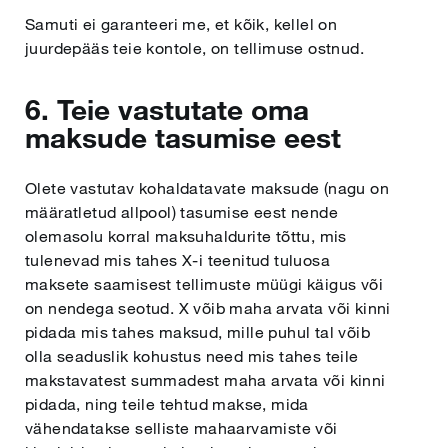
Samuti ei garanteeri me, et kõik, kellel on
juurdepääs teie kontole, on tellimuse ostnud.
6. Teie vastutate oma
maksude tasumise eest
Olete vastutav kohaldatavate maksude (nagu on
määratletud allpool) tasumise eest nende
olemasolu korral maksuhaldurite tõttu, mis
tulenevad mis tahes X-i teenitud tuluosa
maksete saamisest tellimuste müügi käigus või
on nendega seotud. X võib maha arvata või kinni
pidada mis tahes maksud, mille puhul tal võib
olla seaduslik kohustus need mis tahes teile
makstavatest summadest maha arvata või kinni
pidada, ning teile tehtud makse, mida
vähendatakse selliste mahaarvamiste või