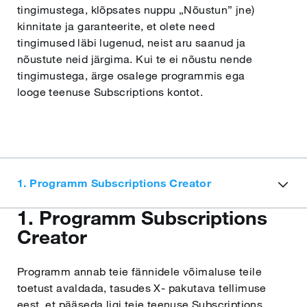
Lietuvių
tingimustega, klõpsates nuppu „Nõustun” jne)
kinnitate ja garanteerite, et olete need
tingimused läbi lugenud, neist aru saanud ja
Latviešu
nõustute neid järgima. Kui te ei nõustu nende
tingimustega, ärge osalege programmis ega
Malti
looge teenuse Subscriptions kontot.
Slovenčina
Slovenščina
1. Programm Subscriptions Creator
1. Programm Subscriptions
Svenska
Creator
Programm annab teie fännidele võimaluse teile
toetust avaldada, tasudes X- pakutava tellimuse
eest, et pääseda ligi teie teenuse Subscriptions