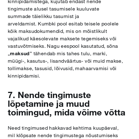
kinnipidamistega, kujutab endast nende
tingimuste alusel tasumisele kuuluvate
summade täielikku tasumist ja
arveldamist. Kumbki pool esitab teisele poolele
kõik maksudokumendid, mis on mõistlikult
vajalikud käesolevate maksete tegemiseks või
vastuvõtmiseks. Nagu eespool kasutatud, sõna
„
maksud
” tähendab mis tahes tulu, marki,
müügi-, kasutus-, lisandväärtus- või muid makse,
tollimakse, tasusid, lõivusid, mahaarvamisi või
kinnipidamisi.
7. Nende tingimuste
lõpetamine ja muud
toimingud, mida võime võtta
Need tingimused hakkavad kehtima kuupäeval,
mil klõpsate nende tingimustega nõustumiseks