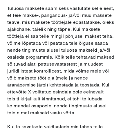
Tuluosa maksete saamiseks vastutate selle eest,
et teie makse-, pangandus- ja/või muu maksete
teave, mis maksete töötlejale edastatakse, oleks
ajakohane, täielik ning täpne. Kui maksete
töötleja ei saa teile mingil põhjusel makset teha,
võime lõpetada või peatada teie õiguse saada
nende tingimuste alusel tuluosa makseid ja/või
osaleda programmis. Kõik teile tehtavad maksed
sõltuvad alati pettusevastastest ja muudest
juriidilistest kontrollidest, mida võime meie või
võib maksete töötleja (meie ja nende
äranägemise järgi) kehtestada ja teostada. Kui
ettevõtte X volitatud esindaja pole eelnevalt
teisiti kirjalikult kinnitanud, ei tohi te lubada
kolmandal osapoolel nende tingimuste alusel
teie nimel makseid vastu võtta.
Kui te kavatsete vaidlustada mis tahes teile