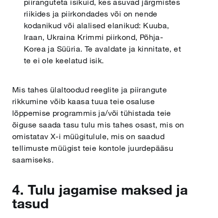
piiranguteta isikuid, kes asuvad järgmistes
riikides ja piirkondades või on nende
kodanikud või alalised elanikud: Kuuba,
Iraan, Ukraina Krimmi piirkond, Põhja-
Korea ja Süüria. Te avaldate ja kinnitate, et
te ei ole keelatud isik.
Mis tahes ülaltoodud reeglite ja piirangute
rikkumine võib kaasa tuua teie osaluse
lõppemise programmis ja/või tühistada teie
õiguse saada tasu tulu mis tahes osast, mis on
omistatav X-i müügitulule, mis on saadud
tellimuste müügist teie kontole juurdepääsu
saamiseks.
4. Tulu jagamise maksed ja
tasud