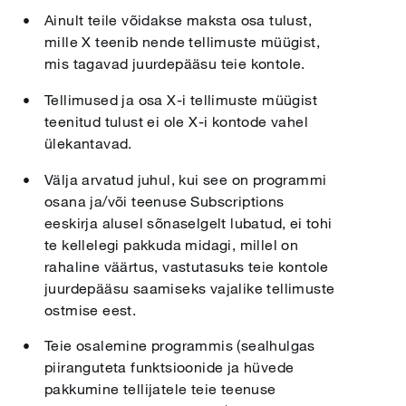
Ainult teile võidakse maksta osa tulust,
mille X teenib nende tellimuste müügist,
mis tagavad juurdepääsu teie kontole.
Tellimused ja osa X-i tellimuste müügist
teenitud tulust ei ole X-i kontode vahel
ülekantavad.
Välja arvatud juhul, kui see on programmi
osana ja/või teenuse Subscriptions
eeskirja alusel sõnaselgelt lubatud, ei tohi
te kellelegi pakkuda midagi, millel on
rahaline väärtus, vastutasuks teie kontole
juurdepääsu saamiseks vajalike tellimuste
ostmise eest.
Teie osalemine programmis (sealhulgas
piiranguteta funktsioonide ja hüvede
pakkumine tellijatele teie teenuse