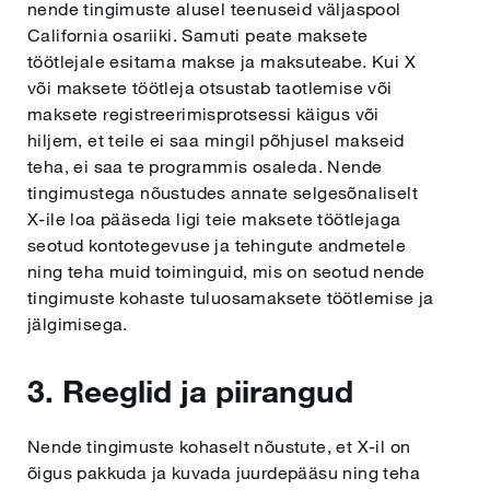
nende tingimuste alusel teenuseid väljaspool
California osariiki. Samuti peate maksete
töötlejale esitama makse ja maksuteabe. Kui X
või maksete töötleja otsustab taotlemise või
maksete registreerimisprotsessi käigus või
hiljem, et teile ei saa mingil põhjusel makseid
teha, ei saa te programmis osaleda. Nende
tingimustega nõustudes annate selgesõnaliselt
X-ile loa pääseda ligi teie maksete töötlejaga
seotud kontotegevuse ja tehingute andmetele
ning teha muid toiminguid, mis on seotud nende
tingimuste kohaste tuluosamaksete töötlemise ja
jälgimisega.
3. Reeglid ja piirangud
Nende tingimuste kohaselt nõustute, et X-il on
õigus pakkuda ja kuvada juurdepääsu ning teha