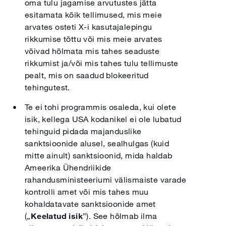
oma tulu jagamise arvutustes jätta
esitamata kõik tellimused, mis meie
arvates osteti X-i kasutajalepingu
rikkumise tõttu või mis meie arvates
võivad hõlmata mis tahes seaduste
rikkumist ja/või mis tahes tulu tellimuste
pealt, mis on saadud blokeeritud
tehingutest.
Te ei tohi programmis osaleda, kui olete
isik, kellega USA kodanikel ei ole lubatud
tehinguid pidada majanduslike
sanktsioonide alusel, sealhulgas (kuid
mitte ainult) sanktsioonid, mida haldab
Ameerika Ühendriikide
rahandusministeeriumi välismaiste varade
kontrolli amet või mis tahes muu
kohaldatavate sanktsioonide amet
(„
Keelatud isik
”). See hõlmab ilma