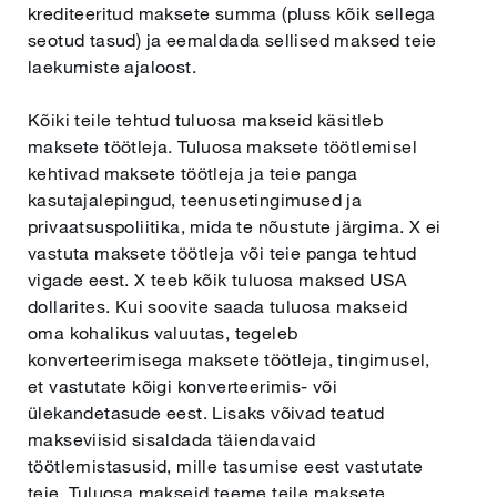
krediteeritud maksete summa (pluss kõik sellega
seotud tasud) ja eemaldada sellised maksed teie
laekumiste ajaloost.
Kõiki teile tehtud tuluosa makseid käsitleb
maksete töötleja. Tuluosa maksete töötlemisel
kehtivad maksete töötleja ja teie panga
kasutajalepingud, teenusetingimused ja
privaatsuspoliitika, mida te nõustute järgima. X ei
vastuta maksete töötleja või teie panga tehtud
vigade eest. X teeb kõik tuluosa maksed USA
dollarites. Kui soovite saada tuluosa makseid
oma kohalikus valuutas, tegeleb
konverteerimisega maksete töötleja, tingimusel,
et vastutate kõigi konverteerimis- või
ülekandetasude eest. Lisaks võivad teatud
makseviisid sisaldada täiendavaid
töötlemistasusid, mille tasumise eest vastutate
teie. Tuluosa makseid teeme teile maksete