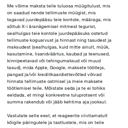
Me võime maksta teile tuluosa müügitulust, mis
on saadud nende tellimuste müügist, mis
tagavad juurdepääsu teie kontole, määraga, mis
sõltub X-i äranägemisel mitmest tegurist,
sealhulgas teie kontole juurdepääsuks ostetud
tellimuste koguarvust ja hinnast ning tasudest ja
maksudest (sealhulgas, kuid mitte ainult, müük,
kasutamine, lisandväärtus, kaubad ja teenused,
kinnipeetavad või tehingumaksud või muud
tasud), mida Apple, Google, maksete töötleja,
pangad ja/või krediitkaardiettevõtted võivad
hinnata tellimuste ostmisel ja meie maksete
töötlemisel teile. Mõistate seda ja te ei tohiks
eeldada, et mingi konkreetne tuluprotsent või
summa rakendub või jääb kehtima aja jooksul.
Vastutate selle eest, et reageerite viivitamatult
kõigile päringutele ja taotlustele, mis on teile