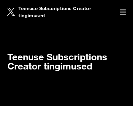
Teenuse Subscriptions Creator
Teenuse Subscriptions Creator tingimused
Teenuse
tingimused
English
Teenuse Subscriptions Creator
Italiano
tingimused
Teenuse Subscriptions
Creator tingimused
Laadige alla teenuse Subscriptions Creator
Deutsch
tingimused
Español
Français
日本語