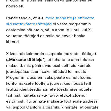
Programmis osalemiseks on vajalik X-i eelnev
nõusolek.
Pange tähele, et X-i,
meie teenuste ja ettevõtte
sidusettevõtete töötajad
ei vasta programmis
osalemise nõuetele, välja arvatud juhul, kui X-i
volitatud töötajad on selle eelnevalt heaks
kiitnud.
X kasutab kolmanda osapoole maksete töötlejat
(„
Maksete töötleja
”), et teha teile oma tuluosa
makseid, mis põhinevad osaliselt teie kontole
juurdepääsu saamiseks müüdud tellimustel.
Programmis osalemiseks peate esmalt looma
konto maksete töötleja juures, kes nõuab teilt
teatud identiteediandmete tõestamise nõuete
täitmist, näiteks isiku- ja/või elukohatõendi
esitamist. Kui annate maksete töötlejale aadressi
väljaspool California osariiki, kinnitate, et osutate