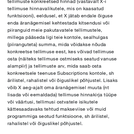
tellimuste konkreetsed hinnad (vastavalt X-i
tellimuse hinnavalikutele, mis on kaasatud
funktsiooni), eeldusel, et X jätab endale õiguse
enda äranägemisel kehtestada kitsendusi või
piiranguid meie pakutavatele tellimustele,
millega pääseda ligi teie kontole, sealhulgas
(piiranguteta) summa, mida võidakse nõuda
konkreetse tellimuse eest, kes võivad tellimuse
osta (näiteks tellimuse ostmiseks seatud vanuse
alampiir) ja tellimuste arv, mida saab osta
konkreetsele teenuse Subscriptions kontole, sh
ärilistel, rahalistel või õiguslikel põhjustel. Lisaks
võib X aeg-ajalt oma äranägemisel muuta (nt
lisada või eemaldada) tellimuse hinnakirja tüüpe
või väärtusi, tellimusi ostvatele isikutele
kättesaadavaks tehtud makseviise või muid
programmiga seotud funktsioone, sh ärilistel,
rahalistel või õiguslikel põhjustel.