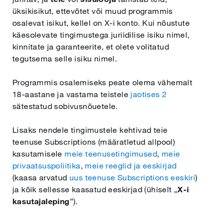
üksikisikut, ettevõtet või muud programmis
osalevat isikut, kellel on X-i konto. Kui nõustute
Čeština
käesolevate tingimustega juriidilise isiku nimel,
kinnitate ja garanteerite, et olete volitatud
Ελληνικά
tegutsema selle isiku nimel.
Programmis osalemiseks peate olema vähemalt
Norsk
18-aastane ja vastama teistele
jaotises 2
sätestatud sobivusnõuetele.
Polski
Lisaks nendele tingimustele kehtivad teie
teenuse Subscriptions (määratletud allpool)
Română
kasutamisele
meie teenusetingimused
,
meie
privaatsuspoliitika
,
meie reeglid ja eeskirjad
(kaasa arvatud
uus teenuse Subscriptions eeskiri
)
Nederlands
ja kõik sellesse kaasatud eeskirjad (ühiselt „
X-i
kasutajaleping
”).
Български