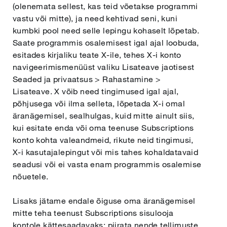
(olenemata sellest, kas teid võetakse programmi
vastu või mitte), ja need kehtivad seni, kuni
kumbki pool need selle lepingu kohaselt lõpetab.
Saate programmis osalemisest igal ajal loobuda,
esitades kirjaliku teate X-ile, tehes X-i konto
navigeerimismenüüst valiku Lisateave jaotisest
Seaded ja privaatsus > Rahastamine >
Lisateave. X võib need tingimused igal ajal,
põhjusega või ilma selleta, lõpetada X-i omal
äranägemisel, sealhulgas, kuid mitte ainult siis,
kui esitate enda või oma teenuse Subscriptions
konto kohta valeandmeid, rikute neid tingimusi,
X-i kasutajalepingut või mis tahes kohaldatavaid
seadusi või ei vasta enam programmis osalemise
nõuetele.
Lisaks jätame endale õiguse oma äranägemisel
mitte teha teenust Subscriptions sisulooja
kontole kättesaadavaks; piirata nende tellimuste