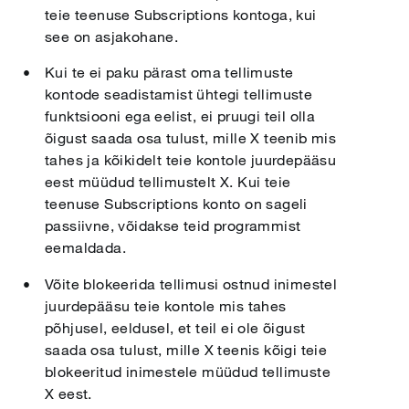
teie teenuse Subscriptions kontoga, kui
see on asjakohane.
Kui te ei paku pärast oma tellimuste
kontode seadistamist ühtegi tellimuste
funktsiooni ega eelist, ei pruugi teil olla
õigust saada osa tulust, mille X teenib mis
tahes ja kõikidelt teie kontole juurdepääsu
eest müüdud tellimustelt X. Kui teie
teenuse Subscriptions konto on sageli
passiivne, võidakse teid programmist
eemaldada.
Võite blokeerida tellimusi ostnud inimestel
juurdepääsu teie kontole mis tahes
põhjusel, eeldusel, et teil ei ole õigust
saada osa tulust, mille X teenis kõigi teie
blokeeritud inimestele müüdud tellimuste
X eest.