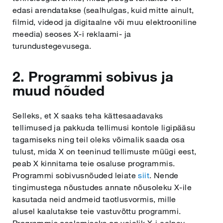
edasi arendatakse (sealhulgas, kuid mitte ainult,
filmid, videod ja digitaalne või muu elektrooniline
meedia) seoses X-i reklaami- ja
turundustegevusega.
2. Programmi sobivus ja
muud nõuded
Selleks, et X saaks teha kättesaadavaks
tellimused ja pakkuda tellimusi kontole ligipääsu
tagamiseks ning teil oleks võimalik saada osa
tulust, mida X on teeninud tellimuste müügi eest,
peab X kinnitama teie osaluse programmis.
Programmi sobivusnõuded leiate
siit
. Nende
tingimustega nõustudes annate nõusoleku X-ile
kasutada neid andmeid taotlusvormis, mille
alusel kaalutakse teie vastuvõttu programmi.