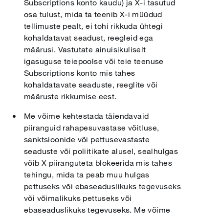
Subscriptions konto kaudu) ja X-i tasutud
osa tulust, mida ta teenib X-i müüdud
tellimuste pealt, ei tohi rikkuda ühtegi
kohaldatavat seadust, reegleid ega
määrusi. Vastutate ainuisikuliselt
igasuguse teiepoolse või teie teenuse
Subscriptions konto mis tahes
kohaldatavate seaduste, reeglite või
määruste rikkumise eest.
Me võime kehtestada täiendavaid
piiranguid rahapesuvastase võitluse,
sanktsioonide või pettusevastaste
seaduste või poliitikate alusel, sealhulgas
võib X piiranguteta blokeerida mis tahes
tehingu, mida ta peab muu hulgas
pettuseks või ebaseaduslikuks tegevuseks
või võimalikuks pettuseks või
ebaseaduslikuks tegevuseks. Me võime