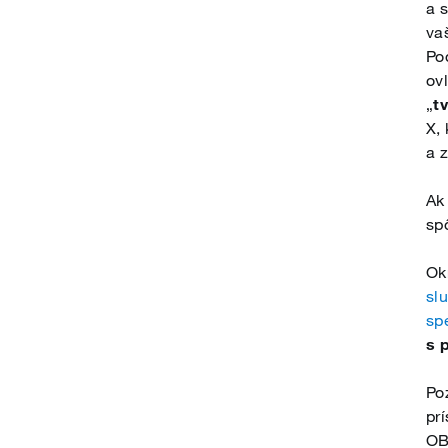
a 
Türkçe
va
Po
ov
简体中文
„
t
X,
a 
Čeština
Ak
sp
Ελληνικά
Ok
sl
sp
Norsk
s 
Poz
Polski
pr
OB