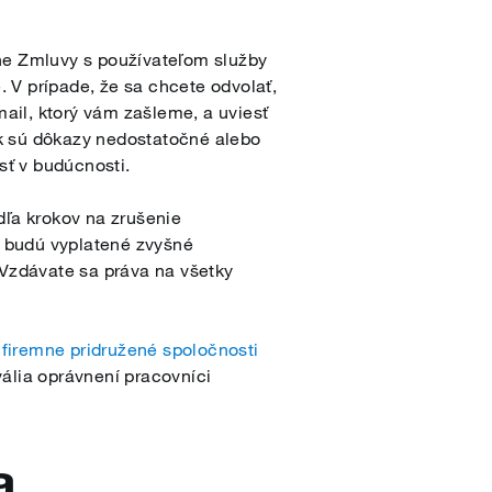
ane Zmluvy s používateľom služby
 V prípade, že sa chcete odvolať,
ail, ktorý vám zašleme, a uviesť
k sú dôkazy nedostatočné alebo
sť v budúcnosti.
dľa krokov na zrušenie
 budú vyplatené zvyšné
 Vzdávate sa práva na všetky
 firemne pridružené spoločnosti
ália oprávnení pracovníci
a