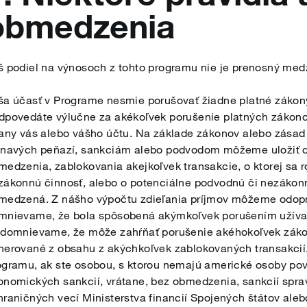
obmedzenia
š podiel na výnosoch z tohto programu nie je prenosný med
ša účasť v Programe nesmie porušovať žiadne platné zákony,
dpovedáte výlučne za akékoľvek porušenie platných zákonov
rany vás alebo vášho účtu. Na základe zákonov alebo zásad v
inavých peňazí, sankciám alebo podvodom môžeme uložiť ď
medzenia, zablokovania akejkoľvek transakcie, o ktorej sa 
zákonnú činnosť, alebo o potenciálne podvodnú či nezákonnú
medzená. Z nášho výpočtu zdieľania príjmov môžeme odoprieť
mnievame, že bola spôsobená akýmkoľvek porušením užívate
 domnievame, že môže zahŕňať porušenie akéhokoľvek záko
nerované z obsahu z akýchkoľvek zablokovaných transakcií
ogramu, ak ste osobou, s ktorou nemajú americké osoby po
onomických sankcií, vrátane, bez obmedzenia, sankcií spr
hraničných vecí Ministerstva financií Spojených štátov ale