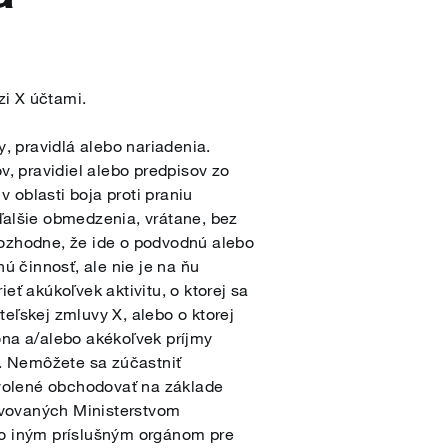
zi X účtami.
 pravidlá alebo nariadenia.
, pravidiel alebo predpisov zo
 oblasti boja proti praniu
alšie obmedzenia, vrátane, bez
rozhodne, že ide o podvodnú alebo
 činnosť, ale nie je na ňu
 akúkoľvek aktivitu, o ktorej sa
ľskej zmluvy X, alebo o ktorej
na a/alebo akékoľvek príjmy
. Nemôžete sa zúčastniť
volené obchodovať na základe
avovaných Ministerstvom
bo iným príslušným orgánom pre