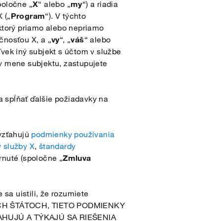
poločne „
X
“ alebo „
my
“) a riadia
 („
Program
“). V týchto
ktorý priamo alebo nepriamo
čnosťou X, a „
vy
“, „
váš
“ alebo
ľvek iný subjekt s účtom v službe
 v mene subjektu, zastupujete
 spĺňať ďalšie požiadavky na
vzťahujú
podmienky používania
y služby X
,
štandardy
rnuté (spoločne „
Zmluva
 sa uistili, že rozumiete
ÝCH ŠTÁTOCH, TIETO PODMIENKY
AHUJÚ A TÝKAJÚ SA RIEŠENIA