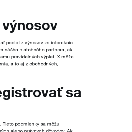
a výnosov
ť podiel z výnosov za interakcie
om nášho platobného partnera, ak
ramu pravidelných výplat. X môže
nia, a to aj z obchodných,
gistrovať sa
. Tieto podmienky sa môžu
ných alebo právnych dôvodov. Ak