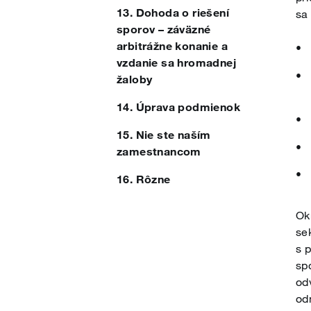
13. Dohoda o riešení
sa
sporov – záväzné
Slovenčina
arbitrážne konanie a
vzdanie sa hromadnej
žaloby
Slovenščina
14. Úprava podmienok
15. Nie ste naším
Svenska
zamestnancom
16. Rôzne
Ok
se
s 
sp
od
od