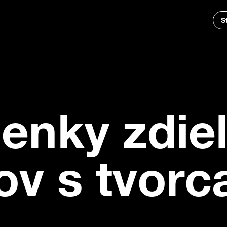
S
eľania výnosov s tvorcami
enky zdieľ
ov s tvorc