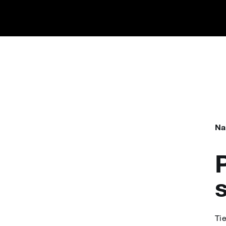
日本語
한국어
‎Português
Русский
Na
العربية
Bahasa Indonesia
Ti