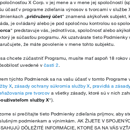
spoločnosťou X Corp. v jej mene a v mene jej spoločností (s
šu účasť v programe zdieľania výnosov s tvorcami v službe X
dmienkach „
pridružený účet
“ znamená akýkoľvek subjekt, 
láda, je ovládaný alebo je pod spoločnou kontrolou so spolo
vorca
“ predstavuje vás, jednotlivca, spoločnosť alebo akýko
 ktorý je súčasťou programu. Ak uzatvárate tieto Podmienky
zaručujete, že máte povolenie v mene tohto subjektu.
 sa chcete zúčastniť Programu, musíte mať aspoň 18 rokov a
ôsobilosť uvedené v
časti 2
.
rem týchto Podmienok sa na vašu účasť v tomto Programe 
užby X
,
zásady ochrany súkromia služby X
,
pravidlá a zásad
eňažovania pre tvorcov
a všetky zásady, ktoré sú v nich zah
používateľom služby X
“).
orne si prečítajte tieto Podmienky zdieľania príjmov, aby ste
íslušným podmienkam a výnimkám. AK ŽIJETE V SPOJEN
SAHUJÚ DÔLEŽITÉ INFORMÁCIE, KTORÉ SA NA VÁS VZŤ