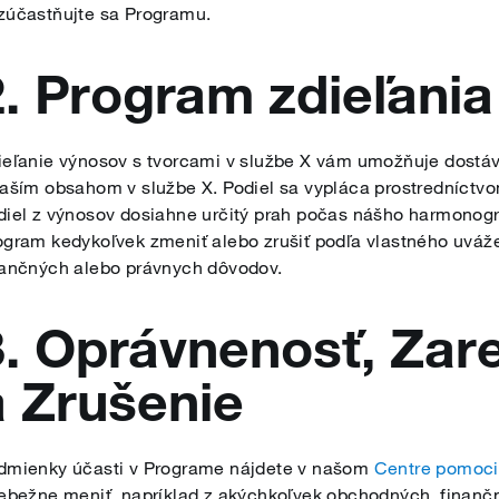
zúčastňujte sa Programu.
2. Program zdieľani
ieľanie výnosov s tvorcami v službe X vám umožňuje dostáva
vaším obsahom v službe X. Podiel sa vypláca prostredníctv
diel z výnosov dosiahne určitý prah počas nášho harmonog
ogram kedykoľvek zmeniť alebo zrušiť podľa vlastného uváže
nančných alebo právnych dôvodov.
3. Oprávnenosť, Zare
a Zrušenie
dmienky účasti v Programe nájdete v našom
Centre pomoci
iebežne meniť, napríklad z akýchkoľvek obchodných, finanč