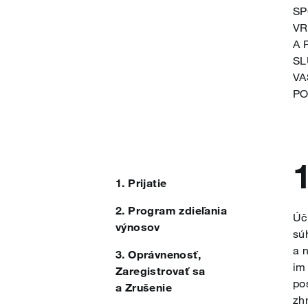
SP
Română
VR
A 
SL
Nederlands
VA
PO
Български
1
Dansk
1. Prijatie
2. Program zdieľania
Úč
výnosov
Eesti
sú
a n
3. Oprávnenosť,
im
Zaregistrovať sa
po
Suomi
a Zrušenie
zh