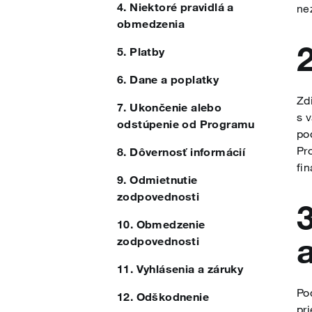
4. Niektoré pravidlá a
ne
obmedzenia
Gaeilge
5. Platby
6. Dane a poplatky
Hrvatski
Zd
7. Ukončenie alebo
s 
odstúpenie od Programu
po
Magyar
Pr
8. Dôvernosť informácií
fi
9. Odmietnutie
Lietuvių
zodpovednosti
10. Obmedzenie
zodpovednosti
Latviešu
11. Vyhlásenia a záruky
Po
12. Odškodnenie
Malti
pr