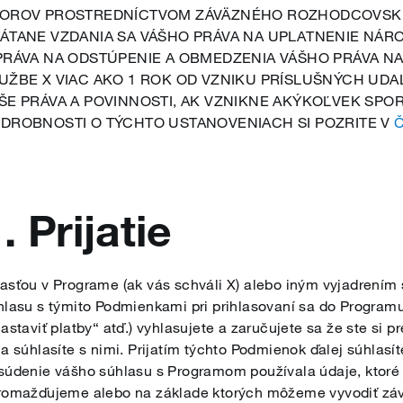
OROV PROSTREDNÍCTVOM ZÁVÄZNÉHO ROZHODCOVSKÉH
ÁTANE VZDANIA SA VÁŠHO PRÁVA NA UPLATNENIE NÁ
PRÁVA NA ODSTÚPENIE A OBMEDZENIA VÁŠHO PRÁVA N
UŽBE X VIAC AKO 1 ROK OD VZNIKU PRÍSLUŠNÝCH UDA
ŠE PRÁVA A POVINNOSTI, AK VZNIKNE AKÝKOĽVEK SPO
DROBNOSTI O TÝCHTO USTANOVENIACH SI POZRITE V
Č
. Prijatie
asťou v Programe (ak vás schváli X) alebo iným vyjadrením 
hlasu s týmito Podmienkami pri prihlasovaní sa do Programu,
astaviť platby“ atď.) vyhlasujete a zaručujete sa že ste si p
 a súhlasíte s nimi. Prijatím týchto Podmienok ďalej súhlasí
súdenie vášho súhlasu s Programom používala údaje, ktoré st
romažďujeme alebo na základe ktorých môžeme vyvodiť záve