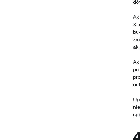
dô
Ak
X,
bu
zm
ak
Ak
pr
pr
os
Up
ni
sp