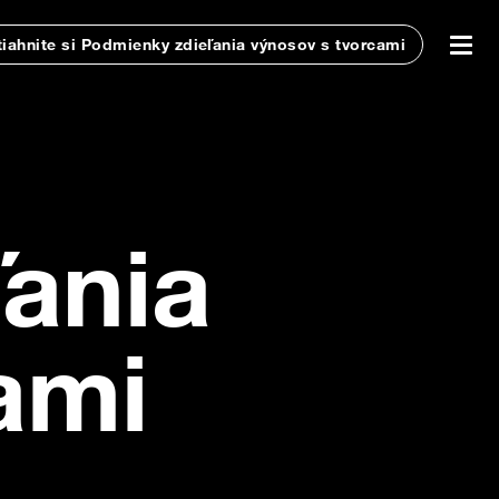
tiahnite si Podmienky zdieľania výnosov s tvorcami
Podmien
ania
ami