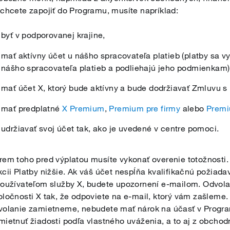
 chcete zapojiť do Programu, musíte napríklad:
byť v podporovanej krajine,
mať aktívny účet u nášho spracovateľa platieb (platby sa 
nášho spracovateľa platieb a podliehajú jeho podmienkam)
mať účet X, ktorý bude aktívny a bude dodržiavať Zmluvu s
mať predplatné
X Premium
,
Premium pre firmy
alebo
Premi
udržiavať svoj účet tak, ako je uvedené v centre pomoci.
rem toho pred výplatou musíte vykonať overenie totožnosti. 
kcii Platby nižšie. Ak váš účet nespĺňa kvalifikačnú požiad
používateľom služby X, budete upozornení e-mailom. Odvol
oločnosti X tak, že odpoviete na e-mail, ktorý vám zašleme.
volanie zamietneme, nebudete mať nárok na účasť v Progra
mietnuť žiadosti podľa vlastného uváženia, a to aj z obcho