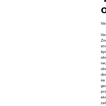
Vá
Va
Zo
st
šp
ob
ne
ob
do
sa
ge
pr
ek
za