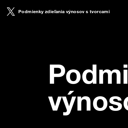
Podmienky zdieľania výnosov s tvorcami
Podmienky zdieľania výnosov s tvorcami
angličtina
Italiano
Podmienky zdi
Podmi
Deutsch
Español
výnos
Français