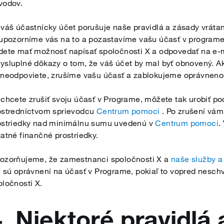
vodov.
 váš účastnícky účet porušuje naše pravidlá a zásady vrát
 upozorníme vás na to a pozastavíme vašu účasť v programe.
dete mať možnosť napísať spoločnosti X a odpovedať na e-m
ysluplné dôkazy o tom, že váš účet by mal byť obnovený. A
 neodpoviete, zrušíme vašu účasť a zablokujeme oprávneno
 chcete zrušiť svoju účasť v Programe, môžete tak urobiť po
ostredníctvom sprievodcu
Centrum pomoci
. Po zrušení vám
ostriedky nad minimálnu sumu uvedenú v
Centrum pomoci
.
tatné finančné prostriedky.
ozorňujeme, že zamestnanci spoločnosti X a
naše služby a
e sú oprávnení na účasť v Programe, pokiaľ to vopred neschv
oločnosti X.
4. Niektoré pravidlá 