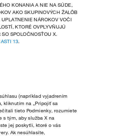
O KONANIA A NIE NA SÚDE,
ROKOV AKO SKUPINOVÝCH ŽALÔB
A UPLATNENIE NÁROKOV VOČI
LOSTÍ, KTORÉ OVPLYVŇUJÚ
R SO SPOLOČNOSŤOU X.
ASTI 13
.
súhlasu (napríklad vyjadrením
 kliknutím na „Pripojiť sa
rečítali tieto Podmienky, rozumiete
te s tým, aby služba X na
e jej poskytli, ktoré o vás
ry. Ak nesúhlasíte,