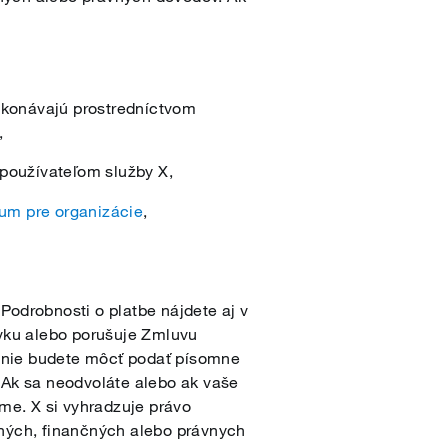
vykonávajú prostredníctvom
,
 používateľom služby X,
um pre organizácie
,
Podrobnosti o platbe nájdete aj v
avku alebo porušuje Zmluvu
anie budete môcť podať písomne
 Ak sa neodvoláte alebo ak vaše
me. X si vyhradzuje právo
dných, finančných alebo právnych