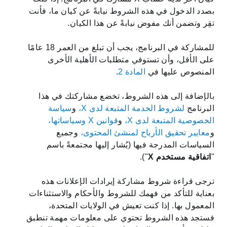
بصدد الدخول في هذه الشروط نيابةً عن كيان ما، فأنت
Čeština
تقِر وتضمن أنك مفوض نيابةً عن هذا الكيان.
للمشاركة في البرنامج، يجب أن تبلغ من العمر 18 عامًا
Ελληνικά
على الأقل، وأن تستوفي متطلبات الأهلية الأخرى
المنصوص عليها في
المادة 2
.
Norsk
بالإضافة إلى هذه الشروط، تخضع مشاركتك في هذا
البرنامج
لشروط الخدمة المتبعة لدى X،
و
سياسة
Polski
الخصوصية المتبعة لدى X،
و
قوانين X وسياساتها،
و
معايير تحقيق الأرباح لمنشئ المحتوى،
وجميع
السياسات المدرجة فيها (يُشار إليها مجتمعةً باسم
Română
"
اتفاقية مستخدم X
").
Nederlands
ترجى قراءة شروط مشاركة إيرادات الإعلانات هذه
بعناية للتأكد من فهمك للشروط والأحكام والاستثناءات
المعمول بها. إذا كنت تعيش في الولايات المتحدة،
Български
فستجد هذه الشروط تحتوي على معلومات مهمة تنطبق