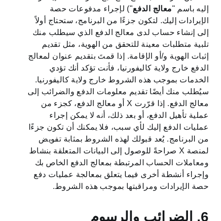
إليه باسم "
معالج الدفع
") لإجراء مدفوعات حصة
الإيرادات إليك. لتكون جزءًا من البرنامج، ستحتاج أولاً
إلى إنشاء حساب لدى معالج الدفع الذي سيطلب منك
تلبية متطلبات معينة للتحقق من الهوية، مثل تقديم
إثبات الهوية و/أو الإقامة. إذا قمتَ بتقديم عنوان لمعالج
الدفع خارج ولاية كاليفورنيا، فأنت تؤكد أنك تؤدي
الخدمات بموجب هذه الشروط خارج ولاية كاليفورنيا.
سيُطلب منك أيضًا تقديم معلومات الدفع والضرائب إلى
معالج الدفع. إذا قرّرت X أو معالج الدفع، كجزء من
عملية تأهيل الدفع، أو بعد ذلك، أنه لا يمكن إجراء
عمليات الدفع إليك لأي سبب، فلا يمكنك أن تكون جزءًا
من البرنامج. يُعد قبولك لهذه الشروط بمثابة تفويض
لمنصة X صراحةً للوصول إلى البيانات المتعلقة بنشاط
ومعاملات الحساب المرتبطة بمعالج الدفع الخاص بك
وإجراء أنشطة أخرى فيما يتعلق بمعالجة عمليات دفع
حصة الإيرادات ومراقبتها بموجب هذه الشروط.
6. الضرائب والرسوم