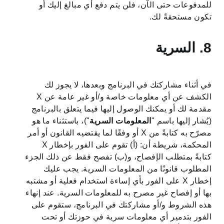
للمدفوعات حتى الآن، فلن يتم دفع أي مبالغ إليك أو
تكون مستحقةً لك.
8. السرية
في أثناء مشاركتك في البرنامج وبعدها، لا يجوز لك
الكشف عن أي معلومات خاصة و/أو غير عامة عن X
مقدمة لك أو يمكنك الوصول إليها فيما يتعلق بالبرنامج
(يُشار إليها باسم "
المعلومات
السرية
")، باستثناء ما هو
مصرّح به كتابةً من X أو وفقًا لما يقتضيه القانون أو أمر
المحكمة، شريطة أن: (أ) تقوم على الفور بإخطار X
كتابةً بمتطلب الإفصاح، و(ب) تفصح فقط عن ذلك الجزء
المطلوب قانونًا من المعلومات السرية. يجب عليك
إخطار X على الفور بأي إساءة استخدام فعلية أو مشتبه
بها أو إفصاح غير مصرح به للمعلومات السرية. عند إنهاء
هذه الشروط و/أو مشاركتك في البرنامج، ستقوم على
الفور بتدمير أي معلومات سرية في حوزتك أو تحت