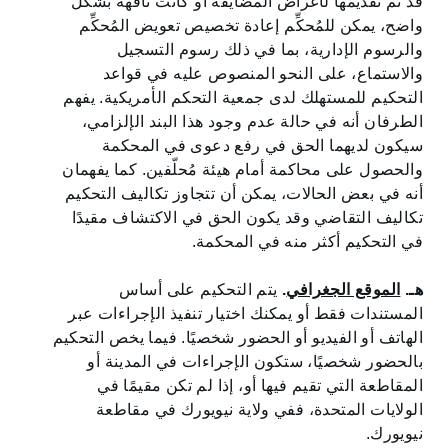
قد تم تقديمها لأغراض المضايقة أو كانت تافهة بشكل
واضح، يمكن للمُحكِّم إعادة تخصيص تعويض المُحكِّم
والرسوم الإدارية، بما في ذلك رسوم التسجيل
والاستماع، على النحو المنصوص عليه في قواعد
التحكيم للمستهلك لدى جمعية التحكم الأمريكية. يفهم
الطرفان أنه في حالة عدم وجود هذا البند الإلزامي،
سيكون لديهما الحق في رفع دعوى في المحكمة
والحصول على محاكمة أمام هيئة مُحلّفين. كما يفهمان
أنه في بعض الحالات، يمكن أن تتجاوز تكاليف التحكيم
تكاليف التقاضي وقد يكون الحق في الاكتشاف مقيدًا
في التحكيم أكثر منه في المحكمة.
هـ.
الموقع الجغرافي
.
يتم التحكيم على أساس
المستندات فقط أو يمكنك اختيار تنفيذ الإجراءات عبر
الهاتف أو الفيديو أو الحضور شخصيًا. فيما يخص التحكيم
بالحضور شخصيًا، ستكون الإجراءات في المدينة أو
المقاطعة التي تقيم فيها أو، إذا لم تكن مقيمًا في
الولايات المتحدة، ففي ولاية نيويورك في مقاطعة
نيويورك.