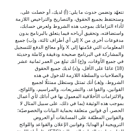
تتعهّد وتضمن حدوث ما يلي: (أ) لديك، أو حصلت على،
وستحتفظ بجميع الحقوق، والتصاريح والتراخيص اللازمة
لأداء التزاماتك بموجب هذه الشروط ولعرض حسابك،
واستضافته، وتحقيق أرباحه فيما يتعلق بالبرنامج بدون
مدفوعات أخرى من X إلى أي أطراف ثالثة، و(ب) جميع
المعلومات التي قدّمتها إلى X و/أو معالج الدفع للتسجيل
والمشاركة في البرنامج صحيحة ودقيقة وكاملة وحديثة
في جميع الأوقات، و(ج) أنك تبلغ من العمر ثمانية عشر
(18) عامًا على الأقل، و(د) لديك جميع الحقوق
والصلاحيات والسلطة اللازمة للدخول في هذه
الشروط، و(هـ) أنك تمتثل وستظل ممتثلًا لجميع
القوانين، والقواعد، والتشريعات، والمراسيم، واللوائح،
والالتزامات الأخلاقية المعمول بها في أدائك لأي أعمال
بموجب هذه الوثيقة (بما في ذلك، على سبيل المثال لا
الحصر، أي قوانين متعلقة بحماية البيانات والخصوصيّة؛
والقوانين المطبّقة على المسابقات أو العروض
الترويجية أو الهدايا؛ وقوانين الإعلان والقواعد واللوائح