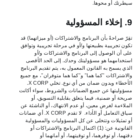
سيطرتك أو محوها.
9. إخلاء المسؤولية
تقِرّ صراحةً بأن البرنامج والاشتراكات (أو ميزاتهما) قد
تكون تجريبية بطبيعتها و/أو في مرحلة تجريبية وتوافق
على أن الوصول إلى البرنامج والاشتراكات و/أو
استخدامهما هو مسؤوليتك وحدك. إلى الحد الأقصى
الذي يسمح به القانون المعمول به، يتم تقديم البرنامج
والاشتراكات "كما هما" و"كما هما متوفران"، مع جميع
الأخطاء وبدون ضمان من أي نوع. تخلي X CORP.
مسؤوليتها عن جميع الضمانات والشروط، سواء أكانت
صريحة أو ضمنية، فيما يتعلق بقابلية التسويق، أو
الملاءمة لغرض معين، أو عدم الانتهاك، أو الناشئة عن
سياق التعامل أو الأداء. لا تقدم X CORP. أي ضمانات
أو تمثيلات وتتخلى عن كل المسؤوليات والمسؤولية
القانونية عن: (1) اكتمال البرنامج والاشتراكات أو
دقتهما، أو توفرهما، أو توقيتهما، أو أمانهما أو