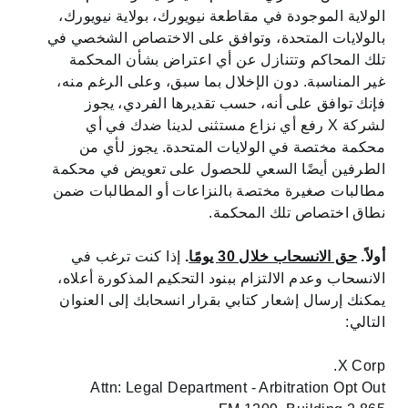
الولاية الموجودة في مقاطعة نيويورك، بولاية نيويورك،
بالولايات المتحدة، وتوافق على الاختصاص الشخصي في
تلك المحاكم وتتنازل عن أي اعتراض بشأن المحكمة
غير المناسبة. دون الإخلال بما سبق، وعلى الرغم منه،
فإنك توافق على أنه، حسب تقديرها الفردي، يجوز
لشركة X رفع أي نزاع مستثنى لدينا ضدك في أي
محكمة مختصة في الولايات المتحدة. يجوز لأي من
الطرفين أيضًا السعي للحصول على تعويض في محكمة
مطالبات صغيرة مختصة بالنزاعات أو المطالبات ضمن
نطاق اختصاص تلك المحكمة.
أولاً.
حق الانسحاب خلال 30 يومًا
.
إذا كنت ترغب في
الانسحاب وعدم الالتزام ببنود التحكيم المذكورة أعلاه،
يمكنك إرسال إشعار كتابي بقرار انسحابك إلى العنوان
التالي:
X Corp.
Attn: Legal Department - Arbitration Opt Out