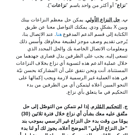
"
نزاع
" أو أكثر من واحد باسم "
نزاعات
").
ب.
حل النزاع الأولي
.
يمكن حل معظم النزاعات بينك
وبين X بشكلٍ ودي. يمكنك التواصل معنا عن طريق
الكتابة إلى قسم الدعم المدفوع
هنا
. عند الاتصال بنا،
يُرجى تقديم وصف موجز لطبيعة مخاوفك وأُسس ذلك
ومعلومات الاتصال الخاصة بك والحل المحدد الذي
تسعى إليه. يجب على الطرفين بذل قصارى جهدهما من
خلال عملية الدعم هذه لتسوية أي نزاع بخلاف النزاعات
المستثناة. أنت ونحن نتفق على أن المشاركة بحسن نيّة
في هذه العملية غير الرسمية لازمة ويجب إكمالها على
النحو المبين أعلاه ليتمكن أي من الطرفين من بدء
التحكيم في ما يتعلق بأي نزاع.
ج.
التحكيم المُلزم
. إذا لم نتمكن من التوصّل إلى حل
متّفق عليه معك بشأن أي نزاع خلال فترة ثلاثين (30)
يومًا من وقت بدء حل النزاع غير الرسمي بموجب بند
"حل النزاع الأولي" الموضح أعلاه، يجوز لك أو لنا بدء