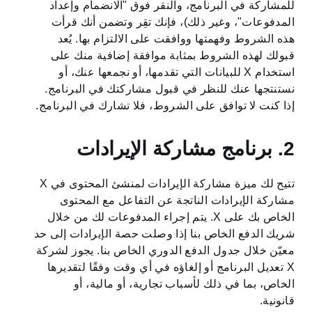
للمشاركة في البرنامج، والنقر فوق "الانضمام وإعداد
المدفوعات"، وغير ذلك)، فإنك تقِر وتضمن أنك قرأت
Latviešu
هذه الشروط وفهمتها ووافقت على الالتزام بها. يُعد
قبولك لهذه الشروط بمثابة موافقة إضافية منك على
Malti
استخدام X للبيانات التي تقدمها، أو نجمعها عنك، أو
نستنتجها عنك للنظر في قبول مشاركتك في البرنامج.
إذا كنت لا توافق على الشروط، فلا تشارك في البرنامج.
Slovenčina
2. برنامج مشاركة الإيرادات
Slovenščina
تتيح لك ميزة مشاركة الإيرادات لمنشئ المحتوى في X
مشاركة الإيرادات الناتجة عن التفاعل مع المحتوى
Svenska
الخاص بك على X. يتم إجراء المدفوعات لك من خلال
شريك الدفع الخاص بنا إذا وصلت حصة الإيرادات إلى حد
معيّن خلال جدول الدفع الدوري الخاص بنا. يجوز لشركة
X تعديل البرنامج أو إلغاؤه في أي وقت وفقًا لتقديرها
الخاص، بما في ذلك لأسباب تجارية، أو مالية، أو
قانونية.