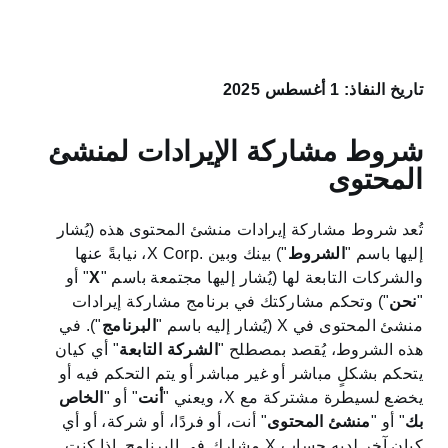
한국어
تاريخ النفاذ: 1 أغسطس 2025
‎Português
شروط مشاركة الإيرادات لمنشئ
Русский
المحتوى
العربية
تُعد شروط مشاركة إيرادات منشئ المحتوى هذه (يُشار
إليها باسم "
الشروط
") بينك وبين X Corp.‎، نيابةً عنها
والشركات التابعة لها (يُشار إليها مجتمعة باسم "
X
" أو
Bahasa Indonesia
"
نحن
") وتحكم مشاركتك في برنامج مشاركة إيرادات
منشئ المحتوى في X (يُشار إليه باسم "
البرنامج
"). في
هذه الشروط، يُقصد بمصطلح "
الشركة التابعة
" أي كيان
Türkçe
يتحكم بشكلٍ مباشر أو غير مباشر أو يتم التحكم فيه أو
يخضع لسيطرة مشتركة مع X، ويعني "
أنت
" أو "
الخاص
简体中文
بك
" أو "
منشئ المحتوى
" أنت، أو فردًا، أو شركة، أو أي
كيان آخر لديه حساب X مشارك في البرنامج. إذا كنت