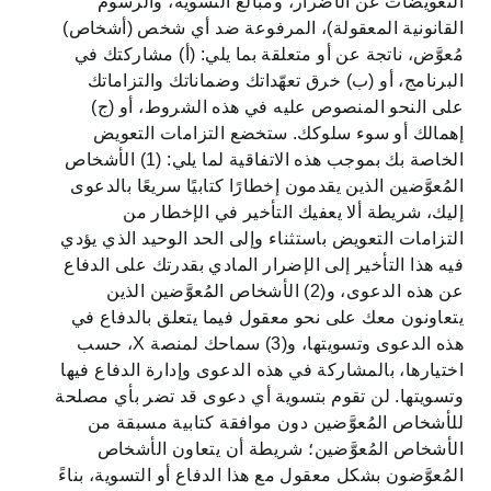
التعويضات عن الأضرار، ومبالغ التسوية، والرسوم
القانونية المعقولة)، المرفوعة ضد أي شخص (أشخاص)
مُعوَّض، ناتجة عن أو متعلقة بما يلي: (أ) مشاركتك في
البرنامج، أو (ب) خرق تعهّداتك وضماناتك والتزاماتك
على النحو المنصوص عليه في هذه الشروط، أو (ج)
إهمالك أو سوء سلوكك. ستخضع التزامات التعويض
الخاصة بك بموجب هذه الاتفاقية لما يلي: (1) الأشخاص
المُعوَّضين الذين يقدمون إخطارًا كتابيًا سريعًا بالدعوى
إليك، شريطة ألا يعفيك التأخير في الإخطار من
التزامات التعويض باستثناء وإلى الحد الوحيد الذي يؤدي
فيه هذا التأخير إلى الإضرار المادي بقدرتك على الدفاع
عن هذه الدعوى، و(2) الأشخاص المُعوَّضين الذين
يتعاونون معك على نحو معقول فيما يتعلق بالدفاع في
هذه الدعوى وتسويتها، و(3) سماحك لمنصة X، حسب
اختيارها، بالمشاركة في هذه الدعوى وإدارة الدفاع فيها
وتسويتها. لن تقوم بتسوية أي دعوى قد تضر بأي مصلحة
للأشخاص المُعوَّضين دون موافقة كتابية مسبقة من
الأشخاص المُعوَّضين؛ شريطة أن يتعاون الأشخاص
المُعوَّضون بشكل معقول مع هذا الدفاع أو التسوية، بناءً