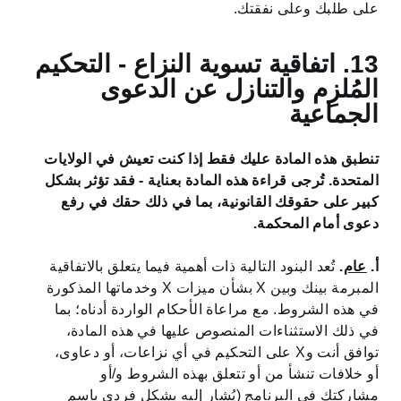
على طلبك وعلى نفقتك.
13. اتفاقية تسوية النزاع - التحكيم
المُلزِم والتنازل عن الدعوى
الجماعية
تنطبق هذه المادة عليك فقط إذا كنت تعيش في الولايات
المتحدة. تُرجى قراءة هذه المادة بعناية - فقد تؤثر بشكل
كبير على حقوقك القانونية، بما في ذلك حقك في رفع
دعوى أمام المحكمة.
أ.
عام
.
تُعد البنود التالية ذات أهمية فيما يتعلق بالاتفاقية
المبرمة بينك وبين X بشأن ميزات X وخدماتها المذكورة
في هذه الشروط. مع مراعاة الأحكام الواردة أدناه؛ بما
في ذلك الاستثناءات المنصوص عليها في هذه المادة،
توافق أنت وX على التحكيم في أي نزاعات، أو دعاوى،
أو خلافات تنشأ من أو تتعلق بهذه الشروط و/أو
مشاركتك في البرنامج (يُشار إليه بشكل فردي باسم