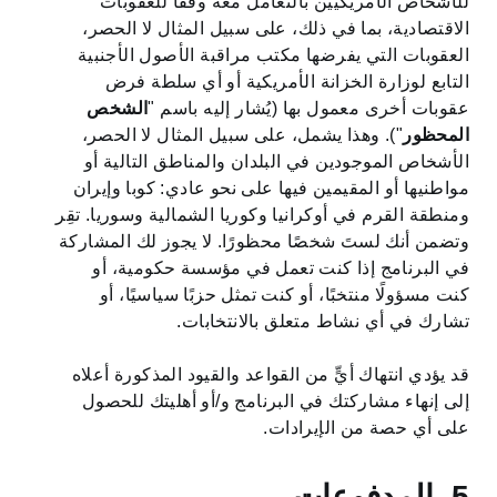
للأشخاص الأمريكيين بالتعامل معه وفقًا للعقوبات
الاقتصادية، بما في ذلك، على سبيل المثال لا الحصر،
العقوبات التي يفرضها مكتب مراقبة الأصول الأجنبية
التابع لوزارة الخزانة الأمريكية أو أي سلطة فرض
عقوبات أخرى معمول بها (يُشار إليه باسم "
الشخص
المحظور
"). وهذا يشمل، على سبيل المثال لا الحصر،
الأشخاص الموجودين في البلدان والمناطق التالية أو
مواطنيها أو المقيمين فيها على نحو عادي: كوبا وإيران
ومنطقة القرم في أوكرانيا وكوريا الشمالية وسوريا. تقِر
وتضمن أنك لستَ شخصًا محظورًا. لا يجوز لك المشاركة
في البرنامج إذا كنت تعمل في مؤسسة حكومية، أو
كنت مسؤولًا منتخبًا، أو كنت تمثل حزبًا سياسيًا، أو
تشارك في أي نشاط متعلق بالانتخابات.
قد يؤدي انتهاك أيٍّ من القواعد والقيود المذكورة أعلاه
إلى إنهاء مشاركتك في البرنامج و/أو أهليتك للحصول
على أي حصة من الإيرادات.
5. المدفوعات