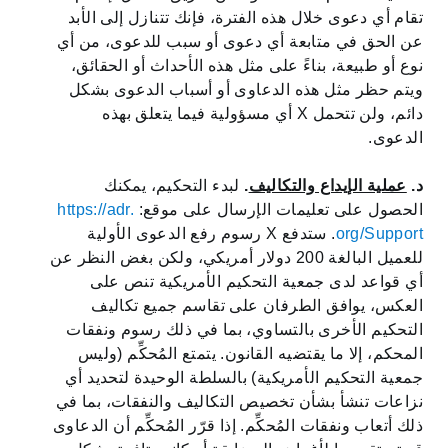
تقام أي دعوى خلال هذه الفترة، فإنك تتنازل إلى الأبد
عن الحق في متابعة أي دعوى أو سبب للدعوى، من أي
نوع أو طبيعة، بناءً على مثل هذه الأحداث أو الحقائق،
ويتم حظر مثل هذه الدعاوى أو أسباب الدعوى بشكل
دائم، ولن تتحمل X أي مسؤولية فيما يتعلق بهذه
الدعوى.
د.
عملية الإيداع والتكاليف
.
لبدء التحكيم، يمكنك
الحصول على تعليمات الإرسال على موقع:
https://adr.
org/Support
. ‏‫ستدفع X رسوم رفع الدعوى الأولية
للعميل البالغة 200 دولار أمريكي، ولكن بغض النظر عن
أي قواعد لدى جمعية التحكيم الأمريكية تنص على
العكس، يوافق الطرفان على تقاسم جميع تكاليف
التحكيم الأخرى بالتساوي، بما في ذلك رسوم ونفقات
المحكم، إلا ما يقتضيه القانون. يتمتع المُحكِّم (وليس
جمعية التحكيم الأمريكية) بالسلطة الوحيدة لتحديد أي
نزاعات تنشأ بشأن تخصيص التكاليف والنفقات، بما في
ذلك أتعاب ونفقات المُحكِّم. إذا قرّر المُحكِّم أن الدعاوى