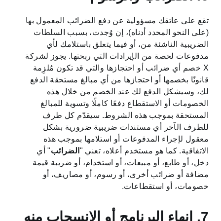
تقع على عاتقك مسؤولية عن دفع الضرائب المعمول بها
(على النحو المحدد أدناه)، إن وُجدت، بسبب السلطات
الضريبية الناشئة من، أو فيما يتعلق باستلامك لأي
مدفوعات لحصة من الإيرادات التي ربحتها. يجوز لشركة
X خصم أي ضرائب أو احتجازها والتي قد تكون مُلزِمة
قانونًا بخصمها أو احتجازها من أي مبالغ مستحقة الدفع
لك، وسيشكل الدفع لك عند الخصم من خلال هذه
الخصومات أو الاستقطاع دفعًا كاملًا وتسوية للمبالغ
المستحقة بموجب هذه الشروط. سيقدّم كل طرف
للطرف الآخر أي مستندات ضريبية ضرورية بشكل
معقول لإجراء المدفوعات أو استلامها بموجب هذه
الاتفاقية. كما هو مستخدم أعلاه، تعني "
الضرائب
" أي
دخل، أو طابع، أو مبيعات، أو استخدام، أو ضريبة قيمة
مضافة أو ضرائب أخرى، أو رسوم، أو مصاريف، أو
خصومات، أو استقطاعات.
7. إنهاء البرنامج أو الانسحاب منه