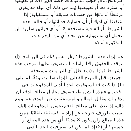
البرنامج؛ و/أو حجب مدفوعات حصة الإيرادات أو تعليقها
أو استردادها أو تعويضها (بما في ذلك أي مبلغ قد يكون
مرتبطًا أو ناتجًا عن حسابات سابقة أو مستقبلية) إذا
اعتقدنا أن لديك أو أن حسابك قد انتهك أو خالف هذه
الشروط، أو اتفاقية مستخدم X، أو أي قوانين سارية. لن
نتحمل أي مسؤولية عن اتخاذ أيٍ من الإجراءات
المذكورة أعلاه.
عند إنهاء هذه "الشروط" و/أو مشاركتك في البرنامج: (أ)
تتوقف الحقوق والالتزامات المنصوص عليها بموجب هذه
الشروط فورًا، و(ب) تظل أي التزامات مستحقة
وجميعها قبل التاريخ الفعلي للإنهاء سارية، وفقًا لما يلي:
(1) إذا كنتَ قد استوفيتَ الحد الأدنى للمدفوعات في
وقت إنهاء هذه الشروط، فسوف يحاول معالج الدفع أن
يدفع لك مقابل المبالغ والمستحقات غير المدفوعة. ومع
ذلك، إذا تعذر على معالج الدفع تحويل المدفوعات إليك
بسبب ظروف خارجة عن إرادته، فستفقد تلقائيًا جميع
هذه المبالغ ولن يكون X مدينًا بأيٍ من هذه المبالغ أو
جميعها؛ أو (2) إذا لم تكن قد استوفيتَ الحد الأدنى