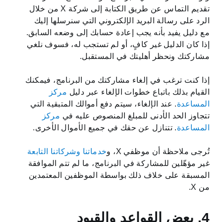
تقديم التماس عن طريق الكتابة إلى شركة X من خلال
الرد على رسالة البريد الإلكتروني التي سنرسلها إليك
مع دليل يفيد بأنه يجب إعادة حسابك إلى وضعه السابق.
إذا كان الدليل غير كافٍ، أو لم تستجب له، فسوف نلغي
مشاركتك ونحظر أهليتك في المستقبل.
إذا كنت ترغب في إلغاء مشاركتك من البرنامج، فيمكنك
القيام بذلك باتباع خطوات الإلغاء عبر دليل
مركز
المساعدة
. عند الإلغاء، سيتم دفع أموالك المتبقية التي
تتجاوز الحد الأدنى للمبلغ المنصوص عليه في
مركز
المساعدة
. تتنازل عن حقك في جميع الأموال الأخرى.
تُرجى ملاحظة أن موظفي X، و
خدماتنا وشركاتنا التابعة
غير مؤهّلين للمشاركة في البرنامج، ما لم تتم الموافقة
المسبقة على خلاف ذلك بواسطة الموظفين المعتمدين
من X.
4. بعض القواعد والقيود