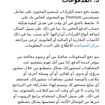
يعتمد دفع حصة الإيرادات لمنشئ المحتوى على تفاعل
مستخدمي Premium مع المحتوى الخاص بك على
X. نحتفظ بالحق في أي وقت في تعديل كيفية هيكلة
حساب الدفع الخاص بنا، بما في ذلك على سبيل المثال،
إضافة أنواع الإيرادات أو إزالتها، لأي سبب، بما في ذلك
الأسباب التجارية أو المالية أو القانونية. تُرجى مراجعة
مركز المساعدة
للاطِّلاع على أحدث المعلومات.
يتم دفع المدفوعات صافيةً من أي رسوم معالجة من
موفر خدمة الدفع. إذا تبين أنك تقوم بتضخيم عدد
المشاهدات لمنشوراتك بشكل مصطنع من خلال منشور
مروَّج، أو يدوي، أو تلقائي، أو أي وسيلة أخرى، أو
تتلاعب بالمنصة لتغيير مشاهدات منشوراتك، فستفقد
أي مبلغ مستحق لك وسيتم إنهاء مشاركتك في البرنامج.
إذا وجدت X في أي وقت أنه يتم التلاعب بالمحتوى، بما
في ذلك، على سبيل المثال، استخدام برامج الروبوت أو
غيرها من الوسائل الآلية، أو تضخيمها بشكل مصطنع،