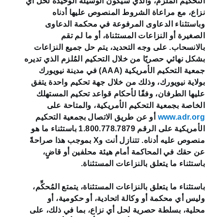
التحكيم المُلزم، والذي سيكون الوسيلة الوحيدة لحل أي
نزاع، مع مراعاة الشروط المنصوص عليها أدناه
وباستثناء الدعاوى المرفوعة في محكمة الدعاوى
الصغيرة أو النزاعات المستثناة، أو ما لم تقم
بالانسحاب. على وجه التحديد، يتم حل جميع النزاعات
بشكل نهائي حصريًا من خلال التحكيم المُلزم الذي تديره
جمعية التحكيم الأمريكية (AAA) في مدينة نيويورك
بولاية نيويورك، وذلك من خلال جهة تحكيم واحدة يتفق
عليها الطرفان، وفقًا لأحكام قواعد تحكيم المستهلك
الخاصة بجمعية التحكيم الأمريكية، والمتاحة على
www.adr.org
أو عن طريق الاتصال بجمعية التحكيم
الأمريكية على الرقم 1.800.778.7879 باستثناء ما هو
منصوص عليه أدناه. تتنازل أنت وX بموجب هذا صراحةً
عن حقك في المحاكمة أمام هيئة محلفين أو قاضٍ،
باستثناء ما يتعلق بالنزاعات المستثناة.
باستثناء ما يتعلق بالنزاعات المستثناة، يتمتع المُحكِّم،
وليس أي محكمة أو وكالة اتحادية، أو حكومية، أو
محلية، بسلطة حصرية لحل أي نزاع، بما في ذلك، على