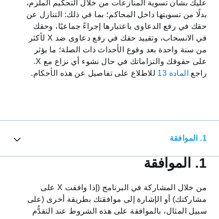
عليك بشأن تسوية المنازعات من خلال التحكيم الملزم،
بدلًا من تسويتها داخل المحاكم؛ بما في ذلك: التنازل عن
Dansk
حقك في رفع الدعاوى باعتبارها إجراءً جماعيًا، وحقك
في الانسحاب، وتقييد حقك في رفع دعاوى ضد X لأكثر
Eesti
من سنة واحدة بعد وقوع الأحداث ذات الصلة؛ ما يؤثر
على حقوقك والتزاماتك في حال نشوء أي نزاع مع X.
راجع
المادة 13
للاطلاع على تفاصيل عن هذه الأحكام.
Suomi
Gaeilge
1. الموافقة
Hrvatski
1. الموافقة
Magyar
من خلال المشاركة في البرنامج (إذا وافقت X على
مشاركتك) أو الإشارة إلى موافقتك بطريقة أخرى (على
Lietuvių
سبيل المثال، بالموافقة على هذه الشروط عند التقدُّم