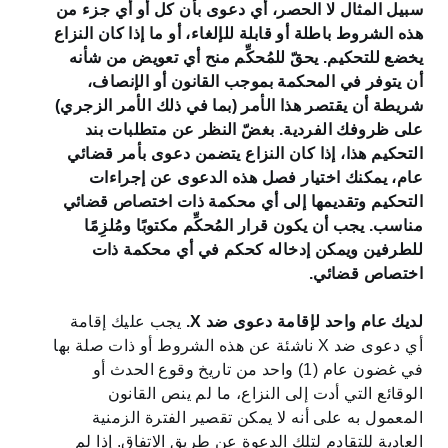
سبيل المثال لا الحصر، أي دعوى بأن كل أو أي جزء من
هذه الشروط باطلة أو قابلة للإلغاء، أو ما إذا كان النزاع
يخضع للتحكيم. يحقّ للمُحكِّم منح أي تعويض من شأنه
أن يتوفر في المحكمة بموجب القانون أو الإنصاف،
شريطة أن يقتصر هذا الأمر (بما في ذلك الأمر الزجري)
على ظروفك الفردية. بغضّ النظر عن متطلبات بند
التحكيم هذا، إذا كان النزاع يتضمن دعوى بأمر قضائي
عام، يمكنك اختيار فصل هذه الدعوى عن إجراءات
التحكيم وتقديمها إلى أي محكمة ذات اختصاص قضائي
مناسب. يجب أن يكون قرار المُحكِّم مكتوبًا ومُلزِمًا
للطرفين ويمكن إدخاله كحكم في أي محكمة ذات
اختصاص قضائي.
لديك عام واحد لإقامة دعوى ضد X.
يجب عليك إقامة
أي دعوى ضد X ناشئة عن هذه الشروط أو ذات صلة بها
في غضون عام (1) واحد من تاريخ وقوع الحدث أو
الوقائع التي أدت إلى النزاع، ما لم ينص القانون
المعمول به على أنه لا يمكن تقصير الفترة الزمنية
العادية للتقادم لتلك الدعوة عن طريق الاتفاق. إذا لم