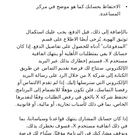
الاحتفاظ بحسابك كما هو موضح في مركز
المساعدة.
بالإضافة إلى ذلك، قبل الدفع، يجب عليك استكمال
توثيق الهوية. يُرجى أيضًا الاطلاع على قسم
"المدفوعات" أدناه للحصول على تفاصيل الدفع. إذا كان
حسابك لا يفي بمتطلبات الأهلية أو ينتهك اتفاقية
مستخدم X، فسيتم إخطارك بذلك عبر البريد
الإلكتروني. ستتاح لك فرصة تقديم التماس عن طريق
الكتابة إلى شركة X من خلال الرد على رسالة البريد
الإلكتروني التي سنرسلها إليك. إذا لم تقدم الالتماس أو
رفضنا التماسك، فلن تكون مؤهلًا للانضمام إلى البرنامج.
تحتفظ شركة X بالحق في رفض الطلبات وفقًا لتقديرها
الخاص، بما في ذلك لأسباب تجارية، أو مالية، أو قانونية.
إذا كان حسابك المشارك ينتهك قواعدنا وسياساتنا، بما
في ذلك اتفاقية مستخدم X، فسوف نخطرك بذلك،
ونوقف مشاركتك في البرنامج مؤقتًا. ستُتاح لك فرصة