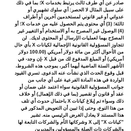
صادر عن أي طرف ثالث يرتبط بخدمات X؛ بما في ذلك
على سبيل المثال لا الحصر: أي سلوك تشهيري أو
عدواني أو غير قانوني لمستخدمين آخرين أو أطراف
ثالثة؛ (3) أي محتوى يتم الحصول عليه من خدمات X؛ أو
(4) الوصول غير المصرح به أو الاستخدام أو التغيير غير
المصرّح بهما لعمليات الإرسال أو المحتوى لديك. لن
تتجاوز المسؤولية القانونية الإجمالية لكيانات X بأي حال
من الأحوال أكثر من مائة دولار أمريكي (100.00 دولار
أمريكي) أو المبلغ المدفوع لك من قبل X -إن وجد- في
الأشهر الستة الماضية أيهما أكبر، بموجب هذه الشروط،
قبل وقوع الحدث الذي نشأت عنه الدعوى. تسري القيود
الواردة في هذه المادة الفرعية على أي جانب من
جوانب المسؤولية القانونية سواء اعتمد على ضمان أو
عقد أو قانون أو تقصير (بما في ذلك الإهمال) أو خلاف
ذلك وسواء تم إبلاغ كيانات X باحتمال حدوث أي تلف
من هذا النوع، وحتى إذا تبين أن التعويض المذكور في
هذا المستند لا يعادل الغرض الرئيسي منه. تشير
"كيانات X" إلى X وشركاتها الأم والشركات التابعة لها
والشركات ذات الصلة والمسؤولين والمديرين