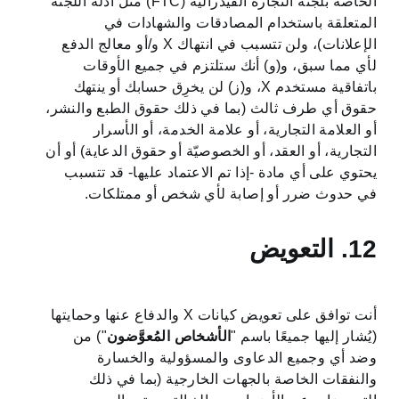
الخاصة بلجنة التجارة الفيدرالية (FTC) مثل أدلة اللجنة
المتعلقة باستخدام المصادقات والشهادات في
الإعلانات)، ولن تتسبب في انتهاك X و/أو معالج الدفع
لأي مما سبق، و(و) أنك ستلتزم في جميع الأوقات
باتفاقية مستخدم X، و(ز) لن يخرِق حسابك أو ينتهك
حقوق أي طرف ثالث (بما في ذلك حقوق الطبع والنشر،
أو العلامة التجارية، أو علامة الخدمة، أو الأسرار
التجارية، أو العقد، أو الخصوصيّة أو حقوق الدعاية) أو أن
يحتوي على أي مادة -إذا تم الاعتماد عليها- قد تتسبب
في حدوث ضرر أو إصابة لأي شخص أو ممتلكات.
12. التعويض
أنت توافق على تعويض كيانات X والدفاع عنها وحمايتها
(يُشار إليها جميعًا باسم "
الأشخاص المُعوَّضون
") من
وضد أي وجميع الدعاوى والمسؤولية والخسارة
والنفقات الخاصة بالجهات الخارجية (بما في ذلك