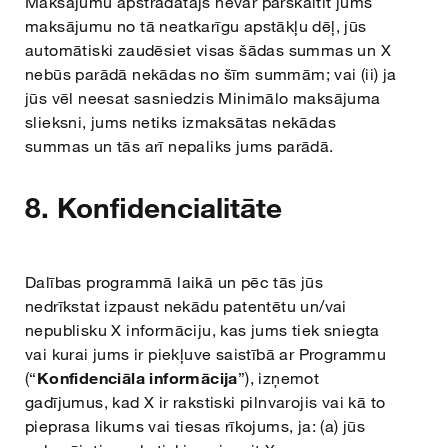
Maksājumu apstrādātājs nevar pārskaitīt jums
maksājumu no tā neatkarīgu apstākļu dēļ, jūs
automātiski zaudēsiet visas šādas summas un X
nebūs parādā nekādas no šīm summām; vai (ii) ja
jūs vēl neesat sasniedzis Minimālo maksājuma
slieksni, jums netiks izmaksātas nekādas
summas un tās arī nepaliks jums parādā.
8. Konfidencialitāte
Dalības programmā laikā un pēc tās jūs
nedrīkstat izpaust nekādu patentētu un/vai
nepublisku X informāciju, kas jums tiek sniegta
vai kurai jums ir piekļuve saistībā ar Programmu
(“
Konfidenciāla
informācija
”), izņemot
gadījumus, kad X ir rakstiski pilnvarojis vai kā to
pieprasa likums vai tiesas rīkojums, ja: (a) jūs