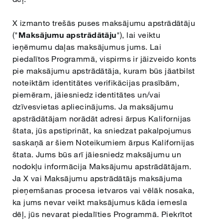
X izmanto trešās puses maksājumu apstrādātāju
("
Maksājumu apstrādātāju
"), lai veiktu
ieņēmumu daļas maksājumus jums. Lai
piedalītos Programmā, vispirms ir jāizveido konts
pie maksājumu apstrādātāja, kuram būs jāatbilst
noteiktām identitātes verifikācijas prasībām,
piemēram, jāiesniedz identitātes un/vai
dzīvesvietas apliecinājums. Ja maksājumu
apstrādātājam norādāt adresi ārpus Kalifornijas
štata, jūs apstiprināt, ka sniedzat pakalpojumus
saskaņā ar šiem Noteikumiem ārpus Kalifornijas
štata. Jums būs arī jāiesniedz maksājumu un
nodokļu informācija Maksājumu apstrādātājam.
Ja X vai Maksājumu apstrādātājs maksājuma
pieņemšanas procesa ietvaros vai vēlāk nosaka,
ka jums nevar veikt maksājumus kāda iemesla
dēļ, jūs nevarat piedalīties Programmā. Piekrītot