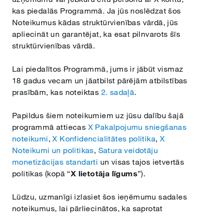
kas piedalās Programmā. Ja jūs noslēdzat šos
Noteikumus kādas struktūrvienības vārdā, jūs
Čeština
apliecināt un garantējat, ka esat pilnvarots šīs
struktūrvienības vārdā.
Ελληνικά
Lai piedalītos Programmā, jums ir jābūt vismaz
18 gadus vecam un jāatbilst pārējām atbilstības
Norsk
prasībām, kas noteiktas
2. sadaļā
.
Papildus šiem noteikumiem uz jūsu dalību šajā
Polski
programmā attiecas
X Pakalpojumu sniegšanas
noteikumi
,
X Konfidencialitātes politika
,
X
Română
Noteikumi un politikas
,
Satura veidotāju
monetizācijas standarti
un visas tajos ietvertās
politikas (kopā “
X lietotāja līgums
”).
Nederlands
Lūdzu, uzmanīgi izlasiet šos ieņēmumu sadales
noteikumus, lai pārliecinātos, ka saprotat
Български