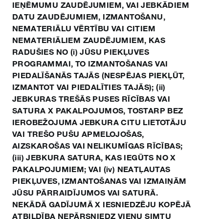
IEŅĒMUMU ZAUDĒJUMIEM, VAI JEBKĀDIEM
DATU ZAUDĒJUMIEM, IZMANTOŠANU,
NEMATERIĀLU VĒRTĪBU VAI CITIEM
NEMATERIĀLIEM ZAUDĒJUMIEM, KAS
RADUŠIES NO (i) JŪSU PIEKĻUVES
PROGRAMMAI, TO IZMANTOŠANAS VAI
PIEDALĪŠANĀS TAJĀS (NESPĒJAS PIEKĻŪT,
IZMANTOT VAI PIEDALĪTIES TAJĀS); (ii)
JEBKURAS TREŠĀS PUSES RĪCĪBAS VAI
SATURA X PAKALPOJUMOS, TOSTARP BEZ
IEROBEŽOJUMA JEBKURA CITU LIETOTĀJU
VAI TREŠO PUŠU APMELOJOŠAS,
AIZSKAROŠAS VAI NELIKUMĪGAS RĪCĪBAS;
(iii) JEBKURA SATURA, KAS IEGŪTS NO X
PAKALPOJUMIEM; VAI (iv) NEATĻAUTAS
PIEKĻUVES, IZMANTOŠANAS VAI IZMAIŅĀM
JŪSU PĀRRAIDĪJUMOS VAI SATURĀ.
NEKĀDĀ GADĪJUMĀ X IESNIEDZĒJU KOPĒJĀ
ATBILDĪBA NEPĀRSNIEDZ VIENU SIMTU