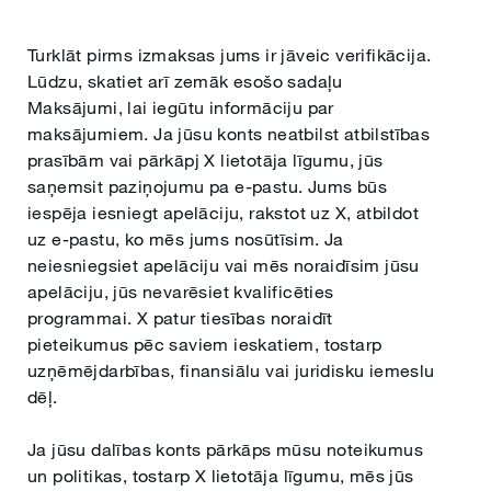
Turklāt pirms izmaksas jums ir jāveic verifikācija.
Lūdzu, skatiet arī zemāk esošo sadaļu
Maksājumi, lai iegūtu informāciju par
maksājumiem. Ja jūsu konts neatbilst atbilstības
prasībām vai pārkāpj X lietotāja līgumu, jūs
saņemsit paziņojumu pa e-pastu. Jums būs
iespēja iesniegt apelāciju, rakstot uz X, atbildot
uz e-pastu, ko mēs jums nosūtīsim. Ja
neiesniegsiet apelāciju vai mēs noraidīsim jūsu
apelāciju, jūs nevarēsiet kvalificēties
programmai. X patur tiesības noraidīt
pieteikumus pēc saviem ieskatiem, tostarp
uzņēmējdarbības, finansiālu vai juridisku iemeslu
dēļ.
Ja jūsu dalības konts pārkāps mūsu noteikumus
un politikas, tostarp X lietotāja līgumu, mēs jūs