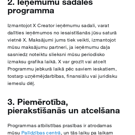
2. Ieņēmumu sadales
programma
Izmantojot X Creator ieņēmumu sadali, varat
dalīties ieņēmumos no iesaistīšanās jūsu saturā
vietnē X. Maksājumi jums tiek veikti, izmantojot
mūsu maksājumu partneri, ja ieņēmumu daļa
sasniedz noteiktu slieksni mūsu periodisko
izmaksu grafika laikā. X var grozīt vai atcelt
Programmu jebkurā laikā pēc saviem ieskatiem,
tostarp uzņēmējdarbības, finansiālu vai juridisku
iemeslu dēļ.
3. Piemērotība,
pierakstīšanās un atcelšana
Programmas atbilstības prasības ir atrodamas
mūsu
Palīdzības centrā
, un tās laiku pa laikam