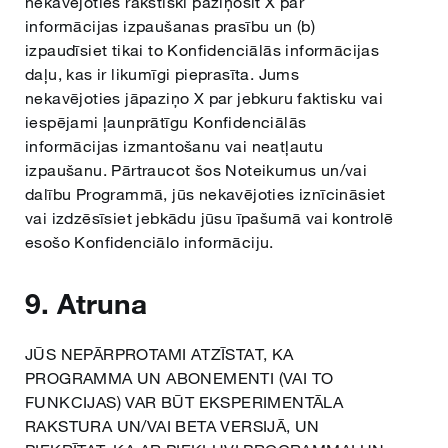
nekavējoties rakstiski paziņosit X par
informācijas izpaušanas prasību un (b)
izpaudīsiet tikai to Konfidenciālās informācijas
daļu, kas ir likumīgi pieprasīta. Jums
nekavējoties jāpaziņo X par jebkuru faktisku vai
iespējami ļaunprātīgu Konfidenciālās
informācijas izmantošanu vai neatļautu
izpaušanu. Pārtraucot šos Noteikumus un/vai
dalību Programmā, jūs nekavējoties iznīcināsiet
vai izdzēsīsiet jebkādu jūsu īpašumā vai kontrolē
esošo Konfidenciālo informāciju.
9. Atruna
JŪS NEPĀRPROTAMI ATZĪSTAT, KA
PROGRAMMA UN ABONEMENTI (VAI TO
FUNKCIJAS) VAR BŪT EKSPERIMENTĀLA
RAKSTURA UN/VAI BETA VERSIJĀ, UN