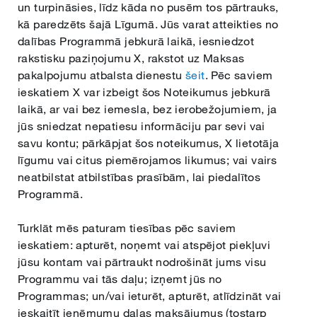
un turpināsies, līdz kāda no pusēm tos pārtrauks,
kā paredzēts šajā Līgumā. Jūs varat atteikties no
dalības Programmā jebkurā laikā, iesniedzot
rakstisku paziņojumu X, rakstot uz Maksas
pakalpojumu atbalsta dienestu
šeit
. Pēc saviem
ieskatiem X var izbeigt šos Noteikumus jebkurā
laikā, ar vai bez iemesla, bez ierobežojumiem, ja
jūs sniedzat nepatiesu informāciju par sevi vai
savu kontu; pārkāpjat šos noteikumus, X lietotāja
līgumu vai citus piemērojamos likumus; vai vairs
neatbilstat atbilstības prasībām, lai piedalītos
Programmā.
Turklāt mēs paturam tiesības pēc saviem
ieskatiem: apturēt, noņemt vai atspējot piekļuvi
jūsu kontam vai pārtraukt nodrošināt jums visu
Programmu vai tās daļu; izņemt jūs no
Programmas; un/vai ieturēt, apturēt, atlīdzināt vai
ieskaitīt ieņēmumu daļas maksājumus (tostarp