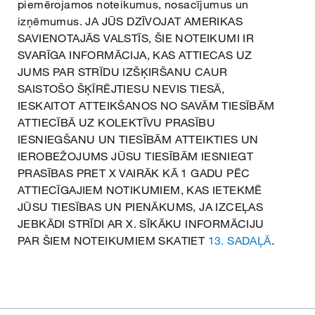
piemērojamos noteikumus, nosacījumus un
izņēmumus. JA JŪS DZĪVOJAT AMERIKAS
SAVIENOTAJĀS VALSTĪS, ŠIE NOTEIKUMI IR
Dansk
SVARĪGA INFORMĀCIJA, KAS ATTIECAS UZ
JUMS PAR STRĪDU IZŠĶIRŠANU CAUR
Eesti
SAISTOŠO ŠĶĪRĒJTIESU NEVIS TIESĀ,
IESKAITOT ATTEIKŠANOS NO SAVĀM TIESĪBĀM
ATTIECĪBĀ UZ KOLEKTĪVU PRASĪBU
Suomi
IESNIEGŠANU UN TIESĪBĀM ATTEIKTIES UN
IEROBEŽOJUMS JŪSU TIESĪBĀM IESNIEGT
PRASĪBAS PRET X VAIRĀK KĀ 1 GADU PĒC
Gaeilge
ATTIECĪGAJIEM NOTIKUMIEM, KAS IETEKMĒ
JŪSU TIESĪBAS UN PIENĀKUMS, JA IZCEĻAS
Hrvatski
JEBKĀDI STRĪDI AR X. SĪKĀKU INFORMĀCIJU
PAR ŠIEM NOTEIKUMIEM SKATIET
13. SADAĻĀ
.
Magyar