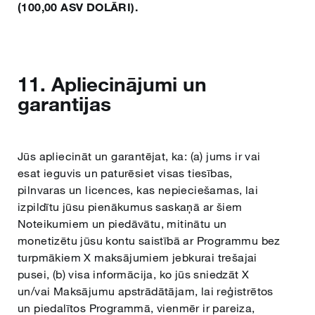
(100,00 ASV DOLĀRI).
11. Apliecinājumi un
garantijas
Jūs apliecināt un garantējat, ka: (a) jums ir vai
esat ieguvis un paturēsiet visas tiesības,
pilnvaras un licences, kas nepieciešamas, lai
izpildītu jūsu pienākumus saskaņā ar šiem
Noteikumiem un piedāvātu, mitinātu un
monetizētu jūsu kontu saistībā ar Programmu bez
turpmākiem X maksājumiem jebkurai trešajai
pusei, (b) visa informācija, ko jūs sniedzāt X
un/vai Maksājumu apstrādātājam, lai reģistrētos
un piedalītos Programmā, vienmēr ir pareiza,