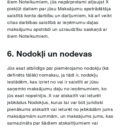
šiem Noteikumiem, jūs nepārprotami atļaujat X
piekļūt datiem par jūsu Maksājumu apstrādātāja
saistītā konta darbību un darījumiem, kā arī veikt
citas darbības saistībā ar ieņēmumu daļas
maksājumu apstrādi un uzraudzību saskaņā ar
šiem Noteikumiem.
6. Nodokļi un nodevas
Jūs esat atbildīgs par piemērojamo nodokļu (kā
definēts tālāk) nomaksu, ja tādi ir, nodokļu
iestādēm, kas izriet no vai ir saistīti ar jūsu
saņemto maksājumu daļu no ieņēmumiem, ko
jūs esat nopelnījis. X var atskaitīt vai ieturēt
jebkādus Nodokļus, kurus tai var būt juridiski
pienākums atskaitīt vai ieturēt no jebkādām jums
maksājamām summām, un maksājums jums, kas
samazināts par šādiem atskaitījumiem vai