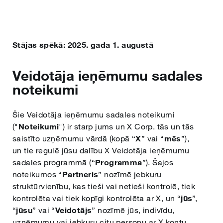
한국어
Stājas spēkā: 2025. gada 1. augustā
‎Português
Veidotāja ieņēmumu sadales
Русский
noteikumi
Šie Veidotāja ieņēmumu sadales noteikumi
العربية
("
Noteikumi
") ir starp jums un X Corp. tās un tās
saistīto uzņēmumu vārdā (kopā “
X
” vai “
mēs
”),
Bahasa Indonesia
un tie regulē jūsu dalību X Veidotāja ieņēmumu
sadales programmā (“
Programma
”). Šajos
noteikumos “
Partneris
” nozīmē jebkuru
Türkçe
struktūrvienību, kas tieši vai netieši kontrolē, tiek
kontrolēta vai tiek kopīgi kontrolēta ar X, un “
jūs
”,
“
jūsu
” vai “
Veidotājs
” nozīmē jūs, indivīdu,
简体中文
uzņēmumu vai jebkuru citu personu ar X kontu,