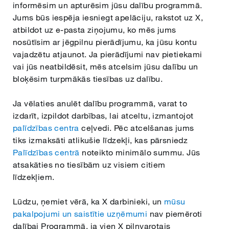
informēsim un apturēsim jūsu dalību programmā.
Jums būs iespēja iesniegt apelāciju, rakstot uz X,
atbildot uz e-pasta ziņojumu, ko mēs jums
nosūtīsim ar jēgpilnu pierādījumu, ka jūsu kontu
vajadzētu atjaunot. Ja pierādījumi nav pietiekami
vai jūs neatbildēsit, mēs atcelsim jūsu dalību un
bloķēsim turpmākās tiesības uz dalību.
Ja vēlaties anulēt dalību programmā, varat to
izdarīt, izpildot darbības, lai atceltu, izmantojot
palīdzības centra
ceļvedi. Pēc atcelšanas jums
tiks izmaksāti atlikušie līdzekļi, kas pārsniedz
Palīdzības centrā
noteikto minimālo summu. Jūs
atsakāties no tiesībām uz visiem citiem
līdzekļiem.
Lūdzu, ņemiet vērā, ka X darbinieki, un
mūsu
pakalpojumi un saistītie uzņēmumi
nav piemēroti
dalībai Programmā, ja vien X pilnvarotais