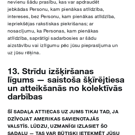
nevienu šādu prasību, kas var apdraudēt
jebkādas Personu, kam pienākas atlīdzība,
intereses, bez Personu, kam pienākas atlīdzība,
iepriekšējas rakstiskas piekrišanas; ar
nosacījumu, ka Personas, kam pienākas
atlīdzība, saprātīgi sadarbosies ar šādu
aizstāvību vai izlīgumu pēc jūsu pieprasījuma un
uz jūsu rēķina.
13. Strīdu izšķiršanas
līgums — saistoša šķīrējtiesa
un atteikšanās no kolektīvās
darbības
ŠĪ SADAĻA ATTIECAS UZ JUMS TIKAI TAD, JA
DZĪVOJAT AMERIKAS SAVIENOTAJĀS
VALSTĪS. LŪDZU, UZMANĪGI IZLASIET ŠO
SADAĻU — TAS VAR BŪTISKI IETEKMĒT JŪSU