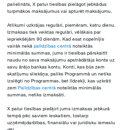
palielināts, X patur tiesības pielāgot jebkādus
turpmākos maksājumus vai apturēt maksājumu.
Atlikumi uzkrājas regulāri, piemēram, katru dienu.
Izmaksas tiek veiktas regulāri, vēlākais par
iepriekšējām 90 dienām. Kad esat nopelnījis
vairāk nekā
palīdzības centrā
noteiktās
minimālās summas, jums ir tiesības pārskaitīt
naudu no sava maksājumu apstrādātāja konta uz
savu ārējo bankas kontu. Konti, kas būs zem
skatījumu sliekšņa, paliks Programmā un netiks
izslēgti no Programmas, bet līdzekļi, kas uzkrāti
zem
Palīdzības centrā
noteiktās minimālās
summas, netiks izmaksāti.
X patur tiesības piešķirt jums izmaksas jebkurā
tempā pēc saviem ieskatiem, tostarp
uzņēmējdarbības, finansiālu vai juridisku iemeslu
dēļ.