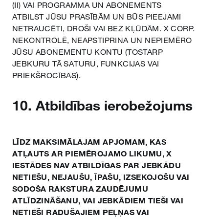
(II) VAI PROGRAMMA UN ABONEMENTS
ATBILST JŪSU PRASĪBĀM UN BŪS PIEEJAMI
NETRAUCĒTI, DROŠI VAI BEZ KĻŪDĀM. X CORP.
NEKONTROLĒ, NEAPSTIPRINA UN NEPIEMĒRO
JŪSU ABONEMENTU KONTU (TOSTARP
JEBKURU TĀ SATURU, FUNKCIJAS VAI
PRIEKŠROCĪBAS).
10. Atbildības ierobežojums
LĪDZ MAKSIMĀLAJAM APJOMAM, KAS
ATĻAUTS AR PIEMĒROJAMO LIKUMU, X
IESTĀDES NAV ATBILDĪGAS PAR JEBKĀDU
NETIEŠU, NEJAUŠU, ĪPAŠU, IZSEKOJOŠU VAI
SODOŠA RAKSTURA ZAUDĒJUMU
ATLĪDZINĀŠANU, VAI JEBKĀDIEM TIEŠI VAI
NETIEŠI RADUŠAJIEM PEĻŅAS VAI