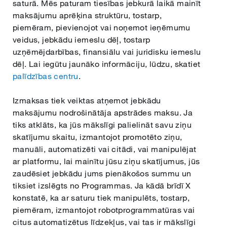
saturā. Mēs paturam tiesības jebkurā laikā mainīt
maksājumu aprēķina struktūru, tostarp,
piemēram, pievienojot vai noņemot ieņēmumu
veidus, jebkādu iemeslu dēļ, tostarp
uzņēmējdarbības, finansiālu vai juridisku iemeslu
dēļ. Lai iegūtu jaunāko informāciju, lūdzu, skatiet
palīdzības centru
.
Izmaksas tiek veiktas atņemot jebkādu
maksājumu nodrošinātāja apstrādes maksu. Ja
tiks atklāts, ka jūs mākslīgi palielināt savu ziņu
skatījumu skaitu, izmantojot promotēto ziņu,
manuāli, automatizēti vai citādi, vai manipulējat
ar platformu, lai mainītu jūsu ziņu skatījumus, jūs
zaudēsiet jebkādu jums pienākošos summu un
tiksiet izslēgts no Programmas. Ja kādā brīdī X
konstatē, ka ar saturu tiek manipulēts, tostarp,
piemēram, izmantojot robotprogrammatūras vai
citus automatizētus līdzekļus, vai tas ir mākslīgi