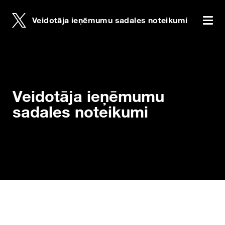
Veidotāja ieņēmumu sadales noteikumi
Veidotāja ieņēmumu sadales noteikumi
Veidotā
English
Veidotāja ieņēmumu sadales noteikumi
Italiano
Veidotāja ieņēmumu
Lejupielādējiet Veidotāja ieņēmumu sadales
sadales noteikumi
noteikumus
Deutsch
Español
Français
日本語