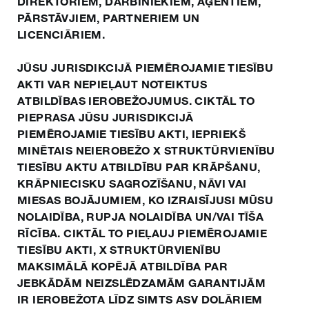
DIREKTORIEM, DARBINIEKIEM, AĢENTIEM,
PĀRSTĀVJIEM, PARTNERIEM UN
LICENCIĀRIEM.
JŪSU JURISDIKCIJĀ PIEMĒROJAMIE TIESĪBU
AKTI VAR NEPIEĻAUT NOTEIKTUS
ATBILDĪBAS IEROBEŽOJUMUS. CIKTĀL TO
PIEPRASA JŪSU JURISDIKCIJĀ
PIEMĒROJAMIE TIESĪBU AKTI, IEPRIEKŠ
MINĒTAIS NEIEROBEŽO X STRUKTŪRVIENĪBU
TIESĪBU AKTU ATBILDĪBU PAR KRĀPŠANU,
KRĀPNIECISKU SAGROZĪŠANU, NĀVI VAI
MIESAS BOJĀJUMIEM, KO IZRAISĪJUSI MŪSU
NOLAIDĪBA, RUPJA NOLAIDĪBA UN/VAI TĪŠA
RĪCĪBA. CIKTĀL TO PIEĻAUJ PIEMĒROJAMIE
TIESĪBU AKTI, X STRUKTŪRVIENĪBU
MAKSIMĀLĀ KOPĒJĀ ATBILDĪBA PAR
JEBKĀDĀM NEIZSLĒDZAMĀM GARANTIJĀM
IR IEROBEŽOTA LĪDZ SIMTS ASV DOLĀRIEM