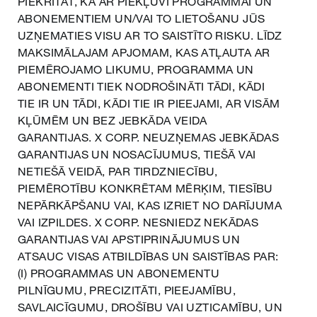
PIEKRĪTAT, KA AR PIEKĻUVI PROGRAMMAI UN
ABONEMENTIEM UN/VAI TO LIETOŠANU JŪS
UZŅEMATIES VISU AR TO SAISTĪTO RISKU. LĪDZ
MAKSIMĀLAJAM APJOMAM, KAS ATĻAUTA AR
PIEMĒROJAMO LIKUMU, PROGRAMMA UN
ABONEMENTI TIEK NODROŠINĀTI TĀDI, KĀDI
TIE IR UN TĀDI, KĀDI TIE IR PIEEJAMI, AR VISĀM
KĻŪMĒM UN BEZ JEBKĀDA VEIDA
GARANTIJAS. X CORP. NEUZŅEMAS JEBKĀDAS
GARANTIJAS UN NOSACĪJUMUS, TIEŠĀ VAI
NETIEŠĀ VEIDĀ, PAR TIRDZNIECĪBU,
PIEMĒROTĪBU KONKRĒTAM MĒRĶIM, TIESĪBU
NEPĀRKĀPŠANU VAI, KAS IZRIET NO DARĪJUMA
VAI IZPILDES. X CORP. NESNIEDZ NEKĀDAS
GARANTIJAS VAI APSTIPRINĀJUMUS UN
ATSAUC VISAS ATBILDĪBAS UN SAISTĪBAS PAR:
(I) PROGRAMMAS UN ABONEMENTU
PILNĪGUMU, PRECIZITĀTI, PIEEJAMĪBU,
SAVLAICĪGUMU, DROŠĪBU VAI UZTICAMĪBU, UN