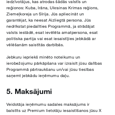
iedzīvotājus, kas atrodas šādās valstīs un
reģionos: Kuba, Irāna, Ukrainas Krimas reģions,
Ziemeļkoreja un Sīrija. Jūs apliecināt un
garantējat, ka neesat Aizliegtā persona. Jūs
nedrīkstat piedalīties Programmā, ja strādājat
valsts iestādē, esat ievēlēta amatpersona, esat
politiska partija vai esat iesaistījies jebkādā ar
vēlēšanām saistītās darbībās.
Jebkuru iepriekš minēto noteikumu un
ierobežojumu pārkāpšana var izraisīt jūsu dalības
Programmā pārtraukšanu un/vai jūsu tiesības
saņemt jebkādu ieņēmumu daļu.
5. Maksājumi
Veidotāja ieņēmumu sadales maksājums ir
balstīts uz Premium lietotāju iesaistīšanos jūsu X