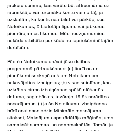
jebkuru summu, kas varētu būt attiecināma uz
iepriekšējo vai turpmāko kontu vai no tā), ja
uzskatām, ka konts neatbilst vai pārkāpj šos
Noteikumus, X Lietotāja līgumu vai jebkurus
piemērojamos likumus. Mēs neuzņemamies
nekādu atbildību par kādu no iepriekšminētajām
darbībām.
Pēc šo Noteikumu un/vai jūsu dalības
programmā pārtraukšanas: (a) tiesības un
pienākumi saskaņā ar šiem Noteikumiem
nekavējoties izbeigsies; (b) visas saistības, kas
uzkrātas pirms izbeigšanas spēkā stāšanās
datuma, saglabāsies, ievērojot tālāk norādītos
nosacījumus: (i) ja šo Noteikumu izbeigšanas
brīdī esat sasniedzis Minimālo maksājuma
slieksni, Maksājumu apstrādātājs mēģinās jums
samaksāt summas un neapmaksātās. Tomēr, ja