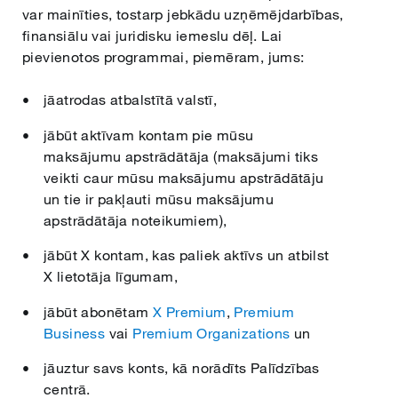
var mainīties, tostarp jebkādu uzņēmējdarbības,
finansiālu vai juridisku iemeslu dēļ. Lai
pievienotos programmai, piemēram, jums:
jāatrodas atbalstītā valstī,
jābūt aktīvam kontam pie mūsu
maksājumu apstrādātāja (maksājumi tiks
veikti caur mūsu maksājumu apstrādātāju
un tie ir pakļauti mūsu maksājumu
apstrādātāja noteikumiem),
jābūt X kontam, kas paliek aktīvs un atbilst
X lietotāja līgumam,
jābūt abonētam
X Premium
,
Premium
Business
vai
Premium Organizations
un
jāuztur savs konts, kā norādīts Palīdzības
centrā.