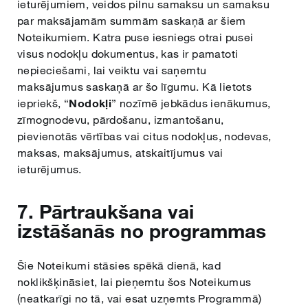
ieturējumiem, veidos pilnu samaksu un samaksu
par maksājamām summām saskaņā ar šiem
Noteikumiem. Katra puse iesniegs otrai pusei
visus nodokļu dokumentus, kas ir pamatoti
nepieciešami, lai veiktu vai saņemtu
maksājumus saskaņā ar šo līgumu. Kā lietots
iepriekš, “
Nodokļi
” nozīmē jebkādus ienākumus,
zīmognodevu, pārdošanu, izmantošanu,
pievienotās vērtības vai citus nodokļus, nodevas,
maksas, maksājumus, atskaitījumus vai
ieturējumus.
7. Pārtraukšana vai
izstāšanās no programmas
Šie Noteikumi stāsies spēkā dienā, kad
noklikšķināsiet, lai pieņemtu šos Noteikumus
(neatkarīgi no tā, vai esat uzņemts Programmā)