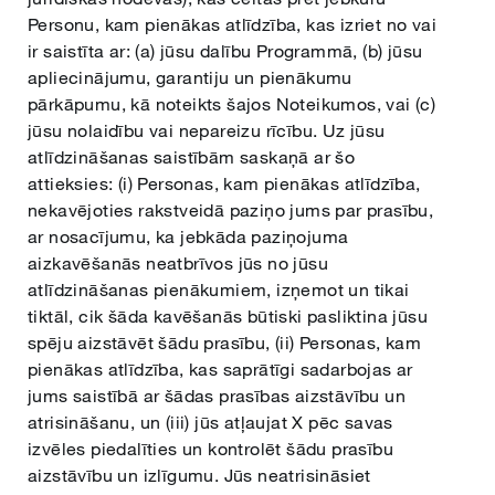
Personu, kam pienākas atlīdzība, kas izriet no vai
ir saistīta ar: (a) jūsu dalību Programmā, (b) jūsu
apliecinājumu, garantiju un pienākumu
pārkāpumu, kā noteikts šajos Noteikumos, vai (c)
jūsu nolaidību vai nepareizu rīcību. Uz jūsu
atlīdzināšanas saistībām saskaņā ar šo
attieksies: (i) Personas, kam pienākas atlīdzība,
nekavējoties rakstveidā paziņo jums par prasību,
ar nosacījumu, ka jebkāda paziņojuma
aizkavēšanās neatbrīvos jūs no jūsu
atlīdzināšanas pienākumiem, izņemot un tikai
tiktāl, cik šāda kavēšanās būtiski pasliktina jūsu
spēju aizstāvēt šādu prasību, (ii) Personas, kam
pienākas atlīdzība, kas saprātīgi sadarbojas ar
jums saistībā ar šādas prasības aizstāvību un
atrisināšanu, un (iii) jūs atļaujat X pēc savas
izvēles piedalīties un kontrolēt šādu prasību
aizstāvību un izlīgumu. Jūs neatrisināsiet