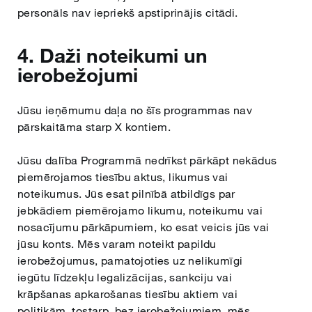
personāls nav iepriekš apstiprinājis citādi.
4. Daži noteikumi un
ierobežojumi
Jūsu ieņēmumu daļa no šīs programmas nav
pārskaitāma starp X kontiem.
Jūsu dalība Programmā nedrīkst pārkāpt nekādus
piemērojamos tiesību aktus, likumus vai
noteikumus. Jūs esat pilnībā atbildīgs par
jebkādiem piemērojamo likumu, noteikumu vai
nosacījumu pārkāpumiem, ko esat veicis jūs vai
jūsu konts. Mēs varam noteikt papildu
ierobežojumus, pamatojoties uz nelikumīgi
iegūtu līdzekļu legalizācijas, sankciju vai
krāpšanas apkarošanas tiesību aktiem vai
politikām, tostarp, bez ierobežojumiem, mēs