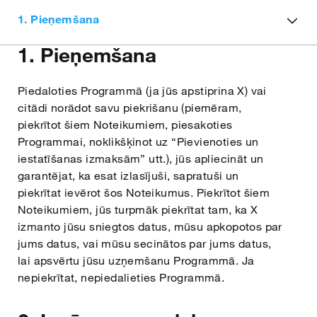
Lietuvių
1. Pieņemšana
Latviešu
1. Pieņemšana
Malti
Piedaloties Programmā (ja jūs apstiprina X) vai
citādi norādot savu piekrišanu (piemēram,
piekrītot šiem Noteikumiem, piesakoties
Slovenčina
Programmai, noklikšķinot uz “Pievienoties un
iestatīšanas izmaksām” utt.), jūs apliecināt un
garantējat, ka esat izlasījuši, sapratuši un
Slovenščina
piekrītat ievērot šos Noteikumus. Piekrītot šiem
Noteikumiem, jūs turpmāk piekrītat tam, ka X
izmanto jūsu sniegtos datus, mūsu apkopotos par
Svenska
jums datus, vai mūsu secinātos par jums datus,
lai apsvērtu jūsu uzņemšanu Programmā. Ja
nepiekrītat, nepiedalieties Programmā.