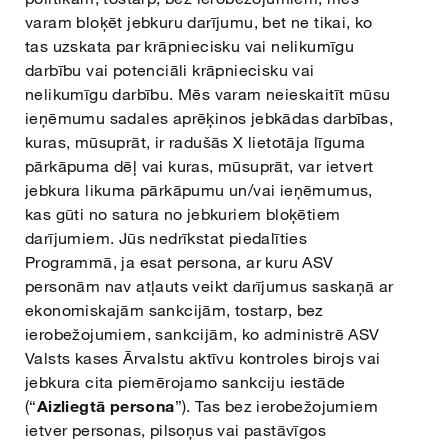
varam bloķēt jebkuru darījumu, bet ne tikai, ko
tas uzskata par krāpniecisku vai nelikumīgu
darbību vai potenciāli krāpniecisku vai
nelikumīgu darbību. Mēs varam neieskaitīt mūsu
ieņēmumu sadales aprēķinos jebkādas darbības,
kuras, mūsuprāt, ir radušās X lietotāja līguma
pārkāpuma dēļ vai kuras, mūsuprāt, var ietvert
jebkura likuma pārkāpumu un/vai ieņēmumus,
kas gūti no satura no jebkuriem bloķētiem
darījumiem. Jūs nedrīkstat piedalīties
Programmā, ja esat persona, ar kuru ASV
personām nav atļauts veikt darījumus saskaņā ar
ekonomiskajām sankcijām, tostarp, bez
ierobežojumiem, sankcijām, ko administrē ASV
Valsts kases Ārvalstu aktīvu kontroles birojs vai
jebkura cita piemērojamo sankciju iestāde
(“
Aizliegtā persona
”). Tas bez ierobežojumiem
ietver personas, pilsoņus vai pastāvīgos