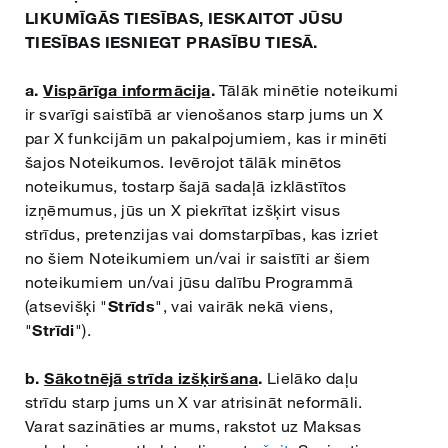
LIKUMĪGĀS TIESĪBAS, IESKAITOT JŪSU
TIESĪBAS IESNIEGT PRASĪBU TIESĀ.
a.
Vispārīga informācija
.
Tālāk minētie noteikumi
ir svarīgi saistībā ar vienošanos starp jums un X
par X funkcijām un pakalpojumiem, kas ir minēti
šajos Noteikumos. Ievērojot tālāk minētos
noteikumus, tostarp šajā sadaļā izklāstītos
izņēmumus, jūs un X piekrītat izšķirt visus
strīdus, pretenzijas vai domstarpības, kas izriet
no šiem Noteikumiem un/vai ir saistīti ar šiem
noteikumiem un/vai jūsu dalību Programmā
(atsevišķi "
Strīds
", vai vairāk nekā viens,
"
Strīdi
").
b.
Sākotnējā strīda izšķiršana
.
Lielāko daļu
strīdu starp jums un X var atrisināt neformāli.
Varat sazināties ar mums, rakstot uz Maksas