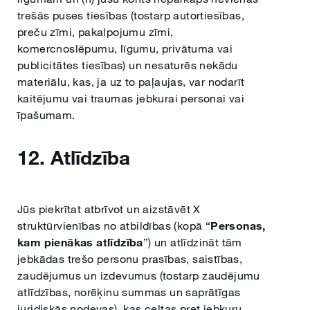
trešās puses tiesības (tostarp autortiesības,
preču zīmi, pakalpojumu zīmi,
komercnoslēpumu, līgumu, privātuma vai
publicitātes tiesības) un nesaturēs nekādu
materiālu, kas, ja uz to paļaujas, var nodarīt
kaitējumu vai traumas jebkurai personai vai
īpašumam.
12. Atlīdzība
Jūs piekrītat atbrīvot un aizstāvēt X
struktūrvienības no atbildības (kopā “
Personas,
kam pienākas atlīdzība
”) un atlīdzināt tām
jebkādas trešo personu prasības, saistības,
zaudējumus un izdevumus (tostarp zaudējumu
atlīdzības, norēķinu summas un saprātīgas
juridiskās nodevas), kas celtas pret jebkuru