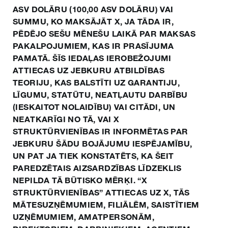
ASV DOLĀRU (100,00 ASV DOLĀRU) VAI
SUMMU, KO MAKSĀJĀT X, JA TĀDA IR,
PĒDĒJO SEŠU MĒNEŠU LAIKĀ PAR MAKSAS
PAKALPOJUMIEM, KAS IR PRASĪJUMA
PAMATĀ. ŠĪS IEDAĻAS IEROBEŽOJUMI
ATTIECAS UZ JEBKURU ATBILDĪBAS
TEORIJU, KAS BALSTĪTI UZ GARANTIJU,
LĪGUMU, STATŪTU, NEATĻAUTU DARBĪBU
(IESKAITOT NOLAIDĪBU) VAI CITĀDI, UN
NEATKARĪGI NO TĀ, VAI X
STRUKTŪRVIENĪBAS IR INFORMĒTAS PAR
JEBKURU ŠĀDU BOJĀJUMU IESPĒJAMĪBU,
UN PAT JA TIEK KONSTATĒTS, KA ŠEIT
PAREDZĒTAIS AIZSARDZĪBAS LĪDZEKLIS
NEPILDA TĀ BŪTISKO MĒRĶI. “X
STRUKTŪRVIENĪBAS” ATTIECAS UZ X, TĀS
MĀTESUZŅĒMUMIEM, FILIĀLĒM, SAISTĪTIEM
UZŅĒMUMIEM, AMATPERSONĀM,