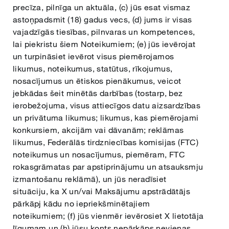
precīza, pilnīga un aktuāla, (c) jūs esat vismaz
astoņpadsmit (18) gadus vecs, (d) jums ir visas
vajadzīgās tiesības, pilnvaras un kompetences,
lai piekristu šiem Noteikumiem; (e) jūs ievērojat
un turpināsiet ievērot visus piemērojamos
likumus, noteikumus, statūtus, rīkojumus,
nosacījumus un ētiskos pienākumus, veicot
jebkādas šeit minētās darbības (tostarp, bez
ierobežojuma, visus attiecīgos datu aizsardzības
un privātuma likumus; likumus, kas piemērojami
konkursiem, akcijām vai dāvanām; reklāmas
likumus, Federālās tirdzniecības komisijas (FTC)
noteikumus un nosacījumus, piemēram, FTC
rokasgrāmatas par apstiprinājumu un atsauksmju
izmantošanu reklāmā), un jūs neradīsiet
situāciju, ka X un/vai Maksājumu apstrādātājs
pārkāpj kādu no iepriekšminētajiem
noteikumiem; (f) jūs vienmēr ievērosiet X lietotāja
līgumam un (h) jūsu konts nepārkāps nevienas