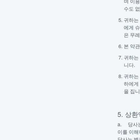
며 이용
수도 
귀하는 
에게 슈
은 무례
본 약관
귀하는 
니다.
귀하는 
하에게 
을 집니
5. 상
a. 당사
이를 이해
당사는 별