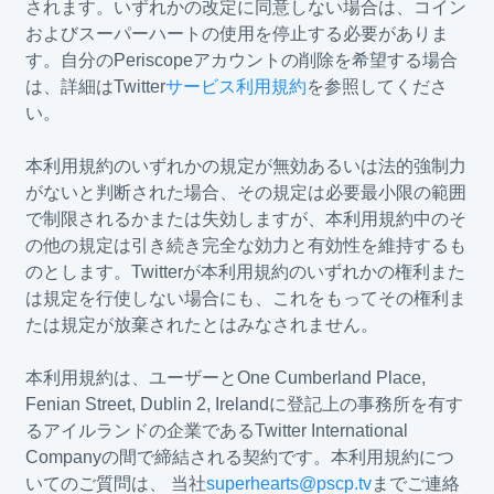
されます。いずれかの改定に同意しない場合は、コイン
およびスーパーハートの使用を停止する必要がありま
す。自分のPeriscopeアカウントの削除を希望する場合
は、詳細はTwitter
サービス利用規約
を参照してくださ
い。
本利用規約のいずれかの規定が無効あるいは法的強制力
がないと判断された場合、その規定は必要最小限の範囲
で制限されるかまたは失効しますが、本利用規約中のそ
の他の規定は引き続き完全な効力と有効性を維持するも
のとします。Twitterが本利用規約のいずれかの権利また
は規定を行使しない場合にも、これをもってその権利ま
たは規定が放棄されたとはみなされません。
本利用規約は、ユーザーとOne Cumberland Place,
Fenian Street, Dublin 2, Irelandに登記上の事務所を有す
るアイルランドの企業であるTwitter International
Companyの間で締結される契約です。本利用規約につ
いてのご質問は、 当社
superhearts@pscp.tv
までご連絡