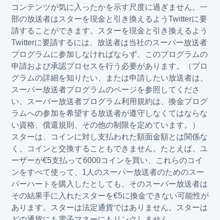
コンテンツが気に入ったかを示す尺度に過ぎません。一
部の放送者はスターを現金と引き換えるようTwitterに要
請することができます。スターを現金と引き換えるよう
Twitterに要請するには、放送者は当社の
スーパー放送者
プログラム
に参加しなければならず、このプログラムの
申請および承認プロセスを行う必要があります。（プロ
グラムの詳細を知りたい、または申請したい放送者は、
スーパー放送者
プログラムのページを参照してくださ
い。
スーパー放送者プログラム利用規約は、換金プログ
ラムへの参加を希望する放送者が遵守しなくてはならな
い資格、償還規則、その他の制限を定めています。）
スターは、コインに対し支払われた額面金額とは関係な
く、コインと交換することもできません。たとえば、ユ
ーザーが€5支払って6000コインを買い、これらのコイ
ンをすべて使って、1人のスーパー放送者のためのスー
パーハートを購入したとしても、そのスーパー放送者は
その結果手に入れたスターを€5に換金できない可能性が
あります。スターは法定通貨ではありません。スターは
どの通貨にも電子マネーにもリンクしません。